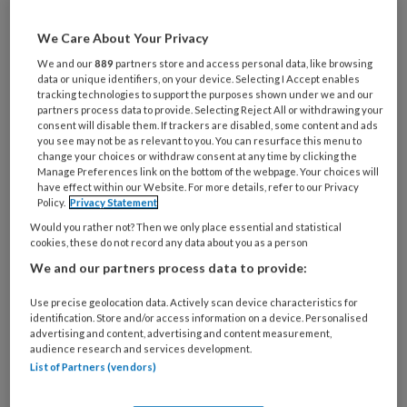
artikelen gratis per maand
We Care About Your Privacy
Al een account of abonnement?
Log dan in
We and our
889
partners store and access personal data, like browsing
data or unique identifiers, on your device. Selecting I Accept enables
tracking technologies to support the purposes shown under we and our
partners process data to provide. Selecting Reject All or withdrawing your
Wat
consent will disable them. If trackers are disabled, some content and ads
is
you see may not be as relevant to you. You can resurface this menu to
je
change your choices or withdraw consent at any time by clicking the
Manage Preferences link on the bottom of the webpage. Your choices will
e-
Kies
have effect within our Website. For more details, refer to our Privacy
mailadres?
Policy.
Privacy Statement
je
*
*
wachtwoord*
*
Would you rather not? Then we only place essential and statistical
cookies, these do not record any data about you as a person
Kies
We and our partners process data to provide:
je
functie
*
Use precise geolocation data. Actively scan device characteristics for
identification. Store and/or access information on a device. Personalised
Bij
advertising and content, advertising and content measurement,
welke
audience research and services development.
List of Partners (vendors)
organisatie
werk
Untitled