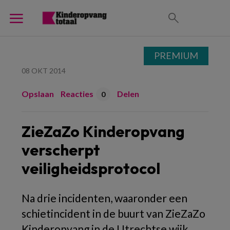
PREMIUM
08 OKT 2014
Opslaan
Reacties
Delen
0
ZieZaZo Kinderopvang
verscherpt
veiligheidsprotocol
Na drie incidenten, waaronder een
schietincident in de buurt van ZieZaZo
Kinderopvang in de Utrechtse wijk