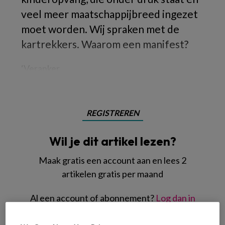
veel meer maatschappijbreed ingezet
moet worden. Wij spraken met de
kartrekkers. Waarom een manifest?
‘Veranker
REGISTREREN
Wil je dit artikel lezen?
Maak gratis een account aan en lees 2
artikelen gratis per maand
Al een account of abonnement?
Log dan in