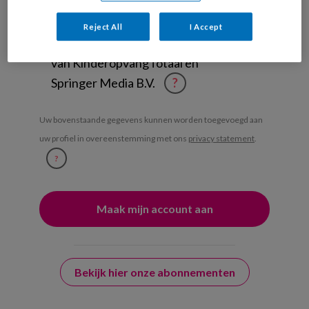
Weekoverzicht
Reject All
I Accept
Ja, ik geef toestemming voor e-mails
van KinderopvangTotaal en
Springer Media B.V.
?
Uw bovenstaande gegevens kunnen worden toegevoegd aan
uw profiel in overeenstemming met ons
privacy statement
.
?
Bekijk hier onze abonnementen