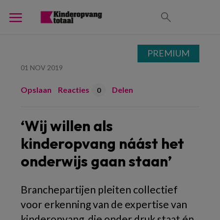
PREMIUM
01 NOV 2019
Opslaan
Reacties
Delen
0
‘Wij willen als
kinderopvang náást het
onderwijs gaan staan’
Branchepartijen pleiten collectief
voor erkenning van de expertise van
kinderopvang, die onder druk staat én