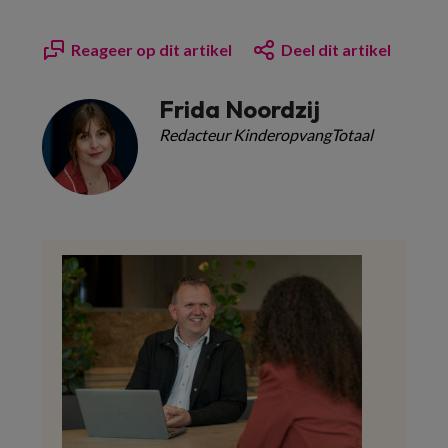
Reageer op dit artikel
Deel dit artikel
Frida Noordzij
Redacteur KinderopvangTotaal