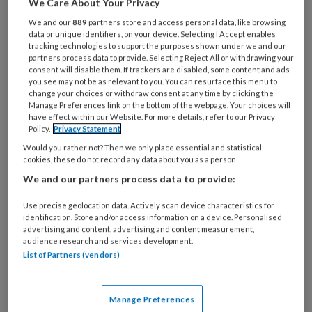
We Care About Your Privacy
Wat
is
We and our
889
partners store and access personal data, like browsing
je
data or unique identifiers, on your device. Selecting I Accept enables
tracking technologies to support the purposes shown under we and our
e-
Kies
partners process data to provide. Selecting Reject All or withdrawing your
mailadres?
consent will disable them. If trackers are disabled, some content and ads
je
you see may not be as relevant to you. You can resurface this menu to
*
*
wachtwoord*
*
change your choices or withdraw consent at any time by clicking the
Manage Preferences link on the bottom of the webpage. Your choices will
Kies
have effect within our Website. For more details, refer to our Privacy
je
Policy.
Privacy Statement
functie
*
Would you rather not? Then we only place essential and statistical
cookies, these do not record any data about you as a person
Bij
We and our partners process data to provide:
welke
organisatie
Use precise geolocation data. Actively scan device characteristics for
werk
identification. Store and/or access information on a device. Personalised
Untitled
Ontvang 2x per week de
advertising and content, advertising and content measurement,
je?
audience research and services development.
KinderopvangTotaal nieuwsbrief
List of Partners (vendors)
Ontvang iedere zondag het
Manage Preferences
Management Kinderopvang