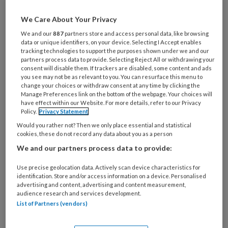
Al een account of abonnement?
Log dan in
We Care About Your Privacy
We and our
887
partners store and access personal data, like browsing
Wat
data or unique identifiers, on your device. Selecting I Accept enables
is
tracking technologies to support the purposes shown under we and our
je
partners process data to provide. Selecting Reject All or withdrawing your
consent will disable them. If trackers are disabled, some content and ads
e-
Kies
you see may not be as relevant to you. You can resurface this menu to
mailadres?
change your choices or withdraw consent at any time by clicking the
je
*
*
Manage Preferences link on the bottom of the webpage. Your choices will
wachtwoord*
*
have effect within our Website. For more details, refer to our Privacy
Policy.
Privacy Statement
Kies
Would you rather not? Then we only place essential and statistical
je
cookies, these do not record any data about you as a person
functie
*
We and our partners process data to provide:
Bij
Use precise geolocation data. Actively scan device characteristics for
welke
identification. Store and/or access information on a device. Personalised
organisatie
advertising and content, advertising and content measurement,
werk
audience research and services development.
Untitled
Ontvang 2x per week de
je?
List of Partners (vendors)
KinderopvangTotaal nieuwsbrief