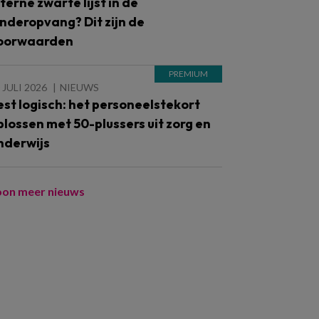
nterne zwarte lijst in de
inderopvang? Dit zijn de
oorwaarden
 JULI 2026
NIEUWS
est logisch: het personeelstekort
plossen met 50-plussers uit zorg en
nderwijs
oon meer nieuws