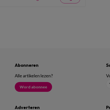
Abonneren
S
Alle artikelen lezen
?
Vo
Word abonnee
Adverteren
P