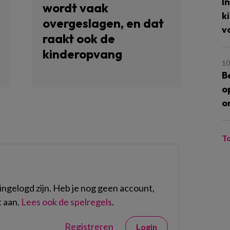
I
wordt vaak
k
overgeslagen, en dat
v
raakt ook de
kinderopvang
10
B
o
o
T
ngelogd zijn. Heb je nog geen account,
 aan.
Lees ook de spelregels
.
Registreren
Login