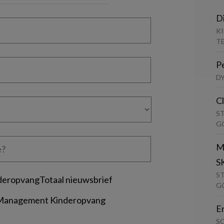
D
K
T
P
D
C
S
G
M
S
S
deropvangTotaal nieuwsbrief
G
 Management Kinderopvang
E
S