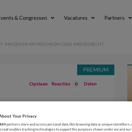
vents & Congressen
Vacatures
Partners
aal
ET: VRAGEN EN ANTWOORDEN OVER ARBEIDSRECHT
PREMIUM
Opslaan
Reacties
Delen
0
 wat niet: vragen
 over
About Your Privacy
889
partners store and access personal data, like browsing data or unique identifiers, 
 Accept enables tracking technologies to support the purposes shown under we and our