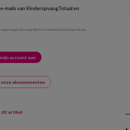
 e-mails van KinderopvangTotaal en
oegevoegd aan uw profiel in overeenstemming met ons
er onze abonnementen
 dit artikel