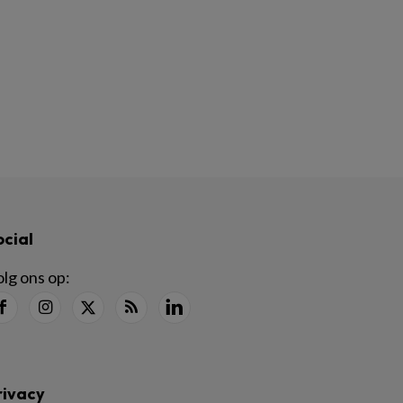
ocial
lg ons op:
rivacy