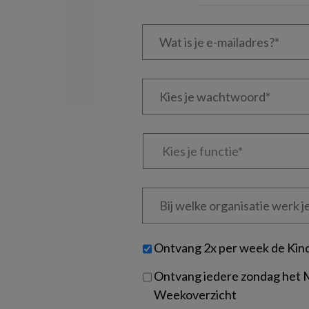
Wat
is
je
e-
Kies
mailadres?
je
*
*
wachtwoord*
*
Kies
je
functie
*
Bij
welke
organisatie
werk
Untitled
Ontvang 2x per week de Kin
je?
Ontvang iedere zondag het
Weekoverzicht