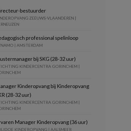
irecteur-bestuurder
INDEROPVANG ZEEUWS-VLAANDEREN |
ERNEUZEN
edagogisch professional spelinloop
YNAMO | AMSTERDAM
lustermanager bij SKG (28-32 uur)
TICHTING KINDERCENTRA GORINCHEM |
ORINCHEM
anager Kinderopvang bij Kinderopvang
KR (28-32 uur)
TICHTING KINDERCENTRA GORINCHEM |
ORINCHEM
rvaren Manager Kinderopvang (36 uur)
OLIDOE KINDEROPVANG | AALSMEER