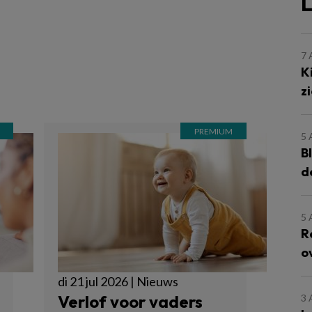
L
7
K
z
5
B
d
5
R
o
di 21 jul 2026 | Nieuws
Verlof voor vaders
3