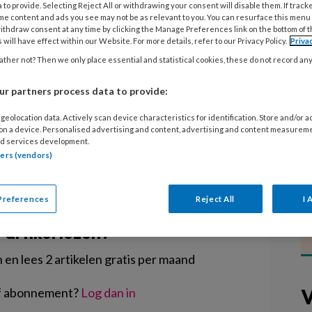
 to provide. Selecting Reject All or withdrawing your consent will disable them. If track
me content and ads you see may not be as relevant to you. You can resurface this menu
ithdraw consent at any time by clicking the Manage Preferences link on the bottom of 
rganisatie op een goede manier om
 will have effect within our Website. For more details, refer to our Privacy Policy.
Priva
 zette de vragen en antwoorden op
ther not? Then we only place essential and statistical cookies, these do not record an
 op een rij. Zo mag een werknemer
r partners process data to provide:
oor besmetting.
geolocation data. Actively scan device characteristics for identification. Store and/or 
 on a device. Personalised advertising and content, advertising and content measurem
d services development.
tners (vendors)
EGISTREREN
Preferences
Reject All
I 
t artikel lezen?
en lees 2 artikelen gratis per maand
V
of abonnement?
Log dan in