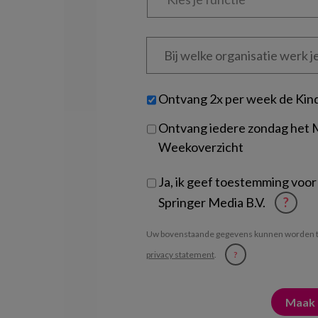
functie
*
Bij
welke
organisatie
werk
Untitled
Ontvang 2x per week de Kin
je?
Ontvang iedere zondag het
Weekoverzicht
Ja, ik geef toestemming voor
Springer Media B.V.
?
Uw bovenstaande gegevens kunnen worden t
privacy statement
.
?