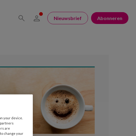
Nieuwsbrief
Abonneren
on your device.
 partners
ers are
 to change your