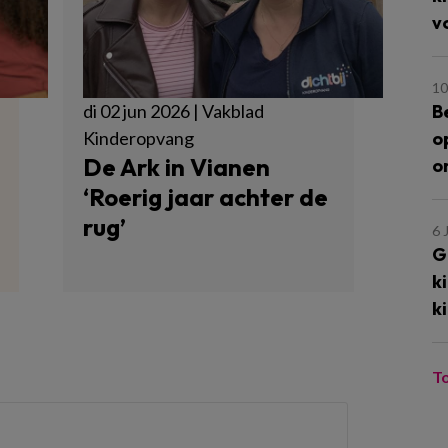
v
10
B
di 02 jun 2026 | Vakblad
o
Kinderopvang
De Ark in Vianen
o
‘Roerig jaar achter de
rug’
6 
G
k
k
T