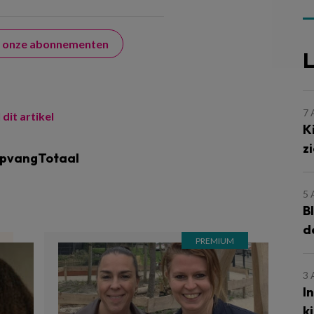
er onze abonnementen
L
7
 dit artikel
K
z
opvangTotaal
5
B
d
3
I
k