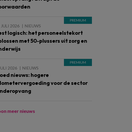
oorwaarden
 JULI 2026
NIEUWS
est logisch: het personeelstekort
plossen met 50-plussers uit zorg en
nderwijs
JULI 2026
NIEUWS
oed nieuws: hogere
ilometervergoeding voor de sector
inderopvang
oon meer nieuws