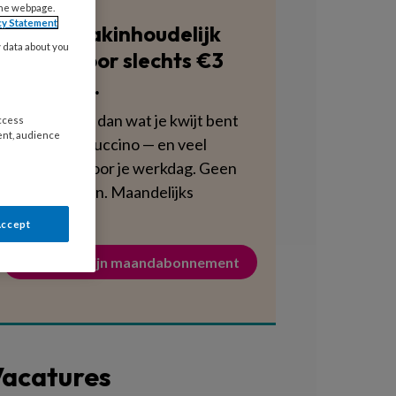
the webpage.
cy Statement
Blijf vakinhoudelijk
y data about you
scherp voor slechts €3
per week.
Dat is minder dan wat je kwijt bent
access
ent, audience
aan een cappuccino — en veel
voedzamer voor je werkdag. Geen
verplichtingen. Maandelijks
opzegbaar.
Accept
Activeer mijn maandabonnement
acatures