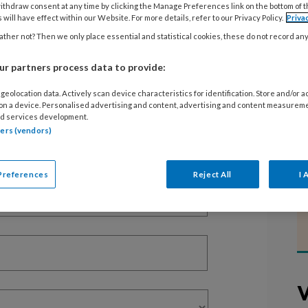
ithdraw consent at any time by clicking the Manage Preferences link on the bottom of 
 will have effect within our Website. For more details, refer to our Privacy Policy.
Priva
ther not? Then we only place essential and statistical cookies, these do not record an
EGISTREREN
r partners process data to provide:
t artikel lezen?
geolocation data. Actively scan device characteristics for identification. Store and/or 
en lees 2 artikelen gratis per maand
 on a device. Personalised advertising and content, advertising and content measurem
d services development.
tners (vendors)
of abonnement?
Log dan in
Preferences
Reject All
I 
V