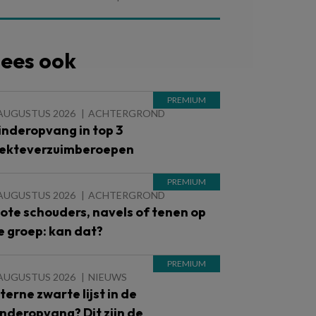
ees ook
 AUGUSTUS 2026
ACHTERGROND
inderopvang in top 3
iekteverzuimberoepen
 AUGUSTUS 2026
ACHTERGROND
lote schouders, navels of tenen op
e groep: kan dat?
 AUGUSTUS 2026
NIEUWS
nterne zwarte lijst in de
inderopvang? Dit zijn de