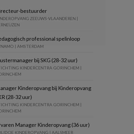
irecteur-bestuurder
INDEROPVANG ZEEUWS-VLAANDEREN |
ERNEUZEN
edagogisch professional spelinloop
YNAMO | AMSTERDAM
lustermanager bij SKG (28-32 uur)
TICHTING KINDERCENTRA GORINCHEM |
ORINCHEM
anager Kinderopvang bij Kinderopvang
KR (28-32 uur)
TICHTING KINDERCENTRA GORINCHEM |
ORINCHEM
rvaren Manager Kinderopvang (36 uur)
OLIDOE KINDEROPVANG | AALSMEER