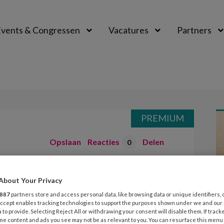
vents & Congressen
Vacatures
Partners
aal
PREMIUM
Opslaan
Reacties
Delen
0
ging 2
About Your Privacy
887
partners store and access personal data, like browsing data or unique identifiers, 
 Accept enables tracking technologies to support the purposes shown under we and our
 to provide. Selecting Reject All or withdrawing your consent will disable them. If track
me content and ads you see may not be as relevant to you. You can resurface this menu