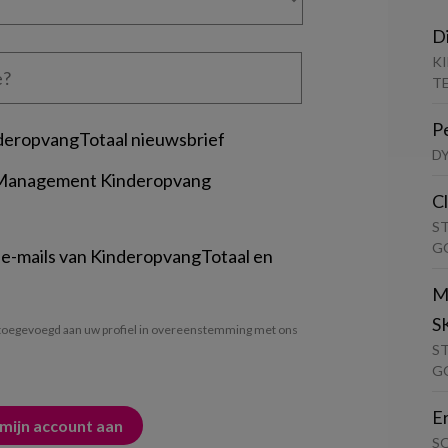
D
K
T
P
deropvangTotaal nieuwsbrief
D
 Management Kinderopvang
C
S
G
 e-mails van KinderopvangTotaal en
M
S
oegevoegd aan uw profiel in overeenstemming met ons
S
G
E
S