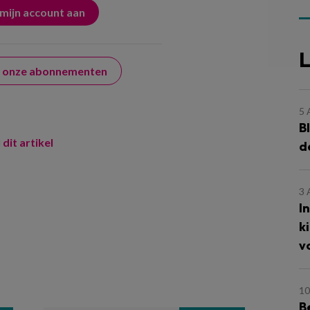
L
er onze abonnementen
5
B
 dit artikel
d
3
I
k
v
10
B