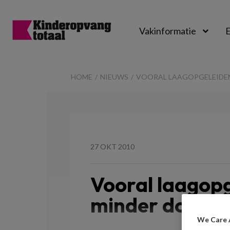
Vakinformatie
E
Kinderopvangtot
HOME
NIEUWS
VOORAL LAAGOPGELEIDE
27 OKT 2010
Vooral laagop
minder door d
We Care 