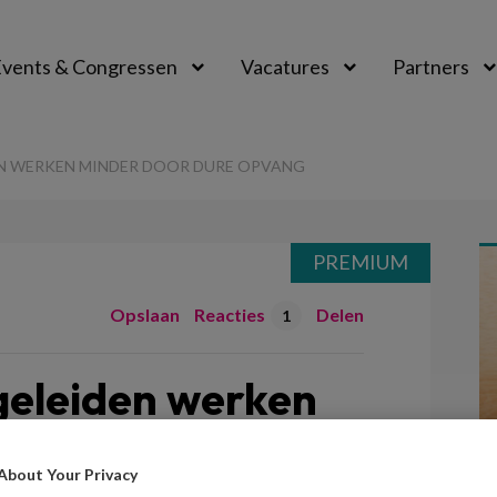
vents & Congressen
Vacatures
Partners
aal
N WERKEN MINDER DOOR DURE OPVANG
PREMIUM
Opslaan
Reacties
Delen
1
geleiden werken
ure opvang
About Your Privacy