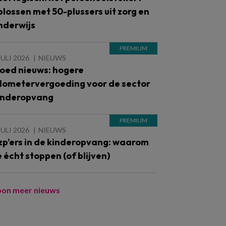
plossen met 50-plussers uit zorg en
nderwijs
JULI 2026
NIEUWS
oed nieuws: hogere
ilometervergoeding voor de sector
inderopvang
JULI 2026
NIEUWS
zp’ers in de kinderopvang: waarom
e écht stoppen (of blijven)
oon meer nieuws