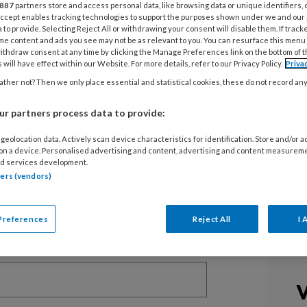
887
partners store and access personal data, like browsing data or unique identifiers, 
 Accept enables tracking technologies to support the purposes shown under we and our
 to provide. Selecting Reject All or withdrawing your consent will disable them. If track
me content and ads you see may not be as relevant to you. You can resurface this menu
ithdraw consent at any time by clicking the Manage Preferences link on the bottom of 
 will have effect within our Website. For more details, refer to our Privacy Policy.
Priva
EGISTREREN
ther not? Then we only place essential and statistical cookies, these do not record an
t artikel lezen?
r partners process data to provide:
en lees 2 artikelen gratis per maand
geolocation data. Actively scan device characteristics for identification. Store and/or 
 on a device. Personalised advertising and content, advertising and content measurem
of abonnement?
Log dan in
d services development.
tners (vendors)
Preferences
Reject All
I 
V