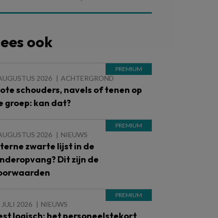
ees ook
 AUGUSTUS 2026
ACHTERGROND
lote schouders, navels of tenen op
e groep: kan dat?
 AUGUSTUS 2026
NIEUWS
nterne zwarte lijst in de
inderopvang? Dit zijn de
oorwaarden
 JULI 2026
NIEUWS
est logisch: het personeelstekort