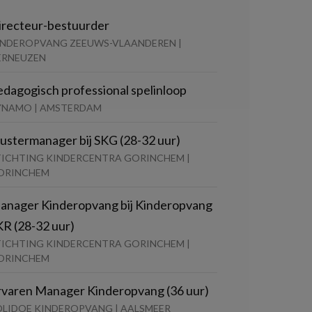
irecteur-bestuurder
INDEROPVANG ZEEUWS-VLAANDEREN |
ERNEUZEN
edagogisch professional spelinloop
YNAMO | AMSTERDAM
lustermanager bij SKG (28-32 uur)
TICHTING KINDERCENTRA GORINCHEM |
ORINCHEM
anager Kinderopvang bij Kinderopvang
KR (28-32 uur)
TICHTING KINDERCENTRA GORINCHEM |
ORINCHEM
rvaren Manager Kinderopvang (36 uur)
OLIDOE KINDEROPVANG | AALSMEER