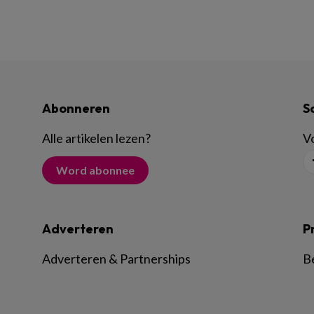
Abonneren
S
Alle artikelen lezen
?
Vo
Word abonnee
Adverteren
P
Adverteren & Partnerships
B