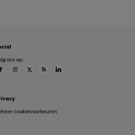
ocial
lg ons op:
rivacy
eheer cookievoorkeuren