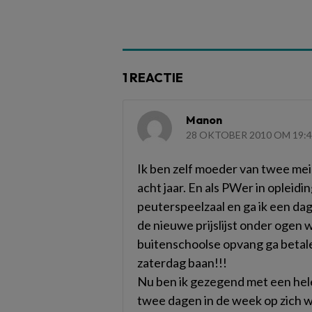
1 REACTIE
Manon
28 OKTOBER 2010 OM 19:
Ik ben zelf moeder van twee mei
acht jaar. En als PWer in opleidi
peuterspeelzaal en ga ik een dag
de nieuwe prijslijst onder ogen w
buitenschoolse opvang ga betale
zaterdag baan!!!
Nu ben ik gezegend met een hele
twee dagen in de week op zich wi