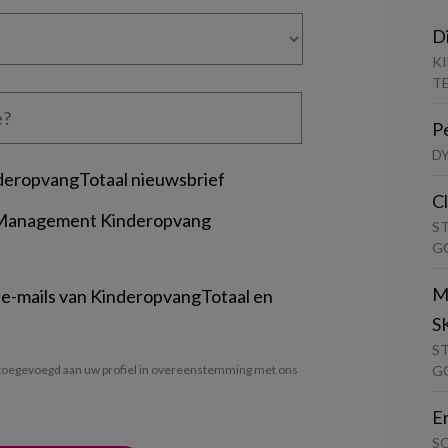
D
K
T
P
D
deropvangTotaal nieuwsbrief
C
 Management Kinderopvang
S
G
M
 e-mails van KinderopvangTotaal en
S
S
G
oegevoegd aan uw profiel in overeenstemming met ons
E
S