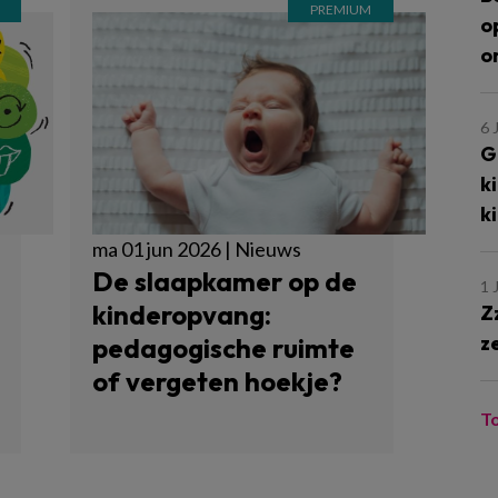
o
o
6 
G
k
k
ma 01 jun 2026 | Nieuws
De slaapkamer op de
1 
kinderopvang:
Z
z
pedagogische ruimte
of vergeten hoekje?
T