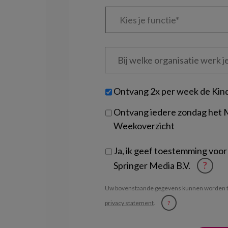
Kies
je
functie
*
Bij
welke
organisatie
werk
Untitled
Ontvang 2x per week de Kin
je?
Ontvang iedere zondag het
Weekoverzicht
Ja, ik geef toestemming voor
Springer Media B.V.
?
Uw bovenstaande gegevens kunnen worden t
privacy statement
.
?