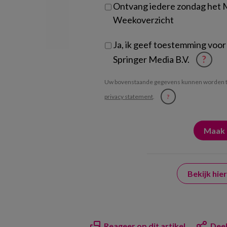
Ontvang iedere zondag het
Weekoverzicht
Ja, ik geef toestemming voor
Springer Media B.V.
?
Uw bovenstaande gegevens kunnen worden t
privacy statement
.
?
Bekijk hi
Reageer op dit artikel
Deel