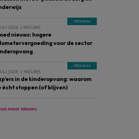
nderwijs
JULI 2026
NIEUWS
oed nieuws: hogere
ilometervergoeding voor de sector
inderopvang
JULI 2026
NIEUWS
zp’ers in de kinderopvang: waarom
e écht stoppen (of blijven)
oon meer nieuws