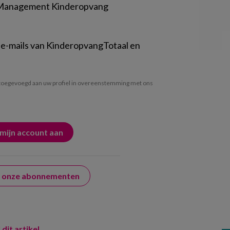
 Management Kinderopvang
 e-mails van KinderopvangTotaal en
oegevoegd aan uw profiel in overeenstemming met ons
er onze abonnementen
 dit artikel