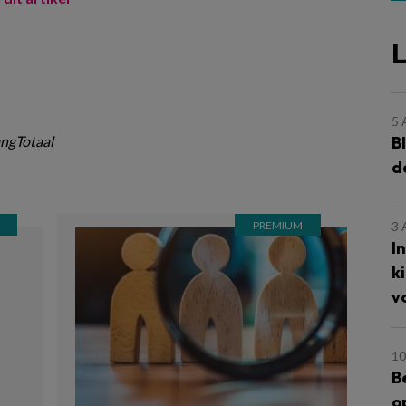
L
5
B
ngTotaal
d
3
I
k
v
10
B
o