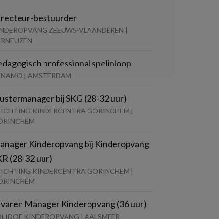
irecteur-bestuurder
INDEROPVANG ZEEUWS-VLAANDEREN |
ERNEUZEN
edagogisch professional spelinloop
YNAMO | AMSTERDAM
lustermanager bij SKG (28-32 uur)
TICHTING KINDERCENTRA GORINCHEM |
ORINCHEM
anager Kinderopvang bij Kinderopvang
KR (28-32 uur)
TICHTING KINDERCENTRA GORINCHEM |
ORINCHEM
rvaren Manager Kinderopvang (36 uur)
OLIDOE KINDEROPVANG | AALSMEER