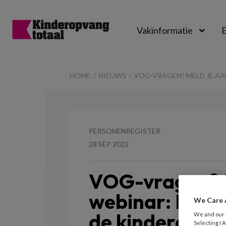
Vakinformatie
E
Kinderopvangtot
HOME
NIEUWS
VOG-VRAGEN? MELD JE AA
PERSONENREGISTER
28 SEP 2022
VOG-vragen? M
webinar: De V
We Care 
de kinderopva
We and our
Selecting I