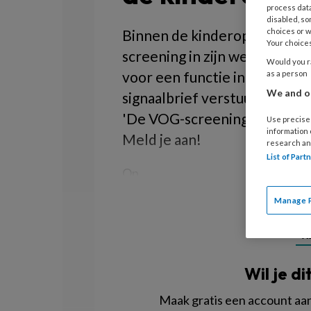
process data
disabled, so
Binnen de kinderopvang geld
choices or w
Your choices
screening in zijn werk? Wann
Would you ra
voor een functie in de kind
as a person
We and ou
signaalbrief verstuurd? Allem
'De VOG-screening in de ki
Use precise 
information
Meld je aan!
research an
List of Par
Op
Manage 
R
Wil je di
Maak gratis een account aan 