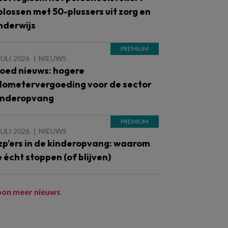
plossen met 50-plussers uit zorg en
nderwijs
JULI 2026
NIEUWS
oed nieuws: hogere
ilometervergoeding voor de sector
inderopvang
JULI 2026
NIEUWS
zp’ers in de kinderopvang: waarom
e écht stoppen (of blijven)
oon meer nieuws