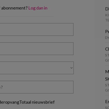
of abonnement?
Log dan in
D
K
T
P
D
C
S
G
M
S
S
G
E
deropvangTotaal nieuwsbrief
S