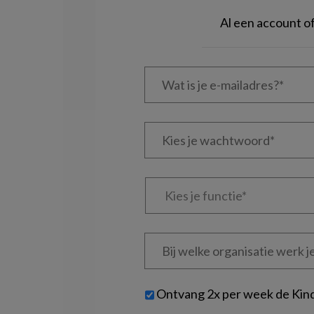
Al een account 
Wat
is
je
e-
Kies
mailadres?
je
*
*
wachtwoord*
*
Kies
je
functie
*
Bij
welke
organisatie
werk
Untitled
Ontvang 2x per week de Kin
je?