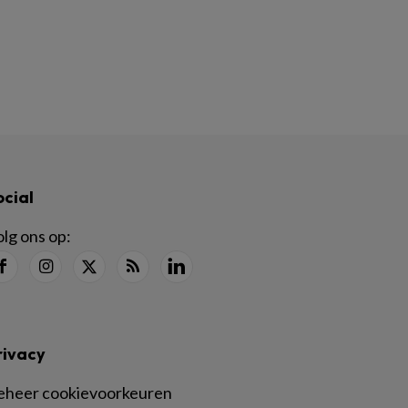
ocial
lg ons op:
rivacy
eheer cookievoorkeuren