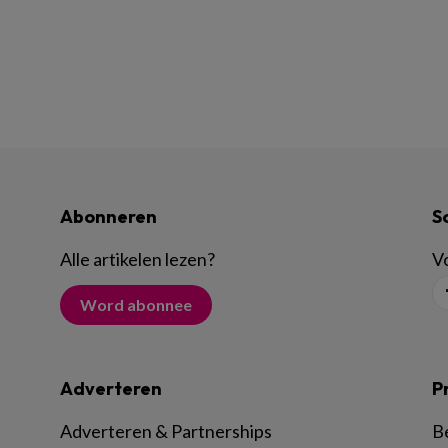
Abonneren
S
Alle artikelen lezen
?
Vo
Word abonnee
Adverteren
P
Adverteren & Partnerships
B