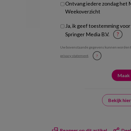
Ontvang iedere zondag het
Weekoverzicht
Ja, ik geef toestemming voor
Springer Media B.V.
?
Uw bovenstaande gegevens kunnen worden t
privacy statement
.
?
Bekijk hi
Reageer op dit artikel
Deel