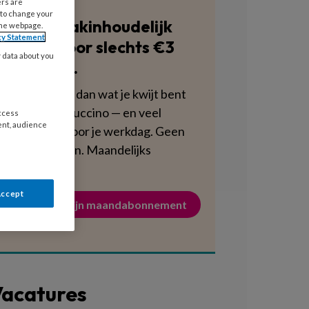
ers are
 to change your
Blijf vakinhoudelijk
the webpage.
cy Statement
scherp voor slechts €3
y data about you
per week.
Dat is minder dan wat je kwijt bent
aan een cappuccino — en veel
access
ent, audience
voedzamer voor je werkdag. Geen
verplichtingen. Maandelijks
opzegbaar.
Accept
Activeer mijn maandabonnement
acatures