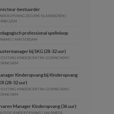
irecteur-bestuurder
INDEROPVANG ZEEUWS-VLAANDEREN |
ERNEUZEN
edagogisch professional spelinloop
YNAMO | AMSTERDAM
lustermanager bij SKG (28-32 uur)
TICHTING KINDERCENTRA GORINCHEM |
ORINCHEM
anager Kinderopvang bij Kinderopvang
KR (28-32 uur)
TICHTING KINDERCENTRA GORINCHEM |
ORINCHEM
rvaren Manager Kinderopvang (36 uur)
OLIDOE KINDEROPVANG | AALSMEER