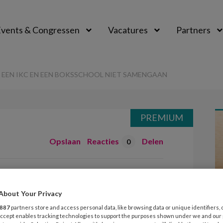
vents & Congressen
Vacatures
Partners
aal
 EEN IKC EN EEN BOKSSCHOOL NIET SAMENGAAN
PREMIUM
Opslaan
Reacties
Delen
0
: waarom een IKC
ool niet
About Your Privacy
887
partners store and access personal data, like browsing data or unique identifiers, 
 Accept enables tracking technologies to support the purposes shown under we and our