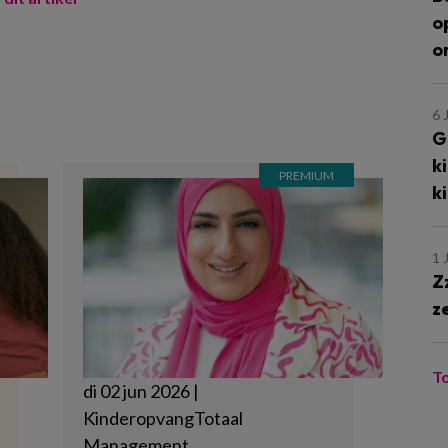
o
o
6 
G
k
k
1 
Z
z
T
di 02 jun 2026 |
KinderopvangTotaal
Management