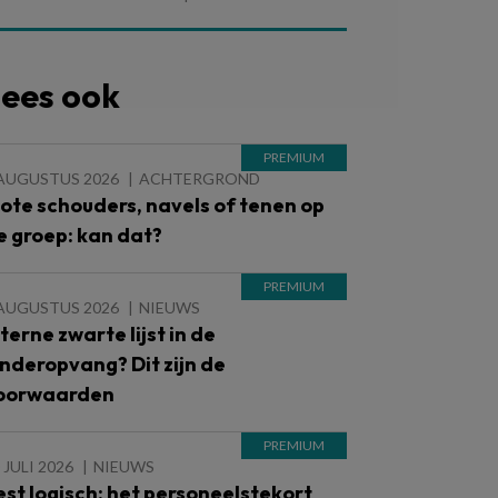
ees ook
 AUGUSTUS 2026
ACHTERGROND
lote schouders, navels of tenen op
e groep: kan dat?
 AUGUSTUS 2026
NIEUWS
nterne zwarte lijst in de
inderopvang? Dit zijn de
oorwaarden
 JULI 2026
NIEUWS
est logisch: het personeelstekort