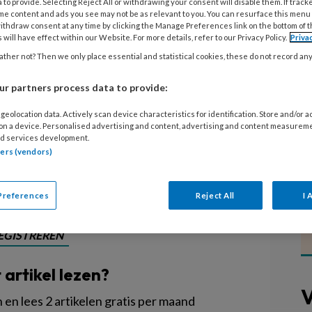
 to provide. Selecting Reject All or withdrawing your consent will disable them. If track
me content and ads you see may not be as relevant to you. You can resurface this menu
ithdraw consent at any time by clicking the Manage Preferences link on the bottom of 
ngorganisatie Vlietkinderen heeft
 will have effect within our Website. For more details, refer to our Privacy Policy.
Priva
ijk waar alle ouders en kinderen
ther not? Then we only place essential and statistical cookies, these do not record an
lk kind gelijke kansen heeft. 'In
r partners process data to provide:
honderdduizend dingen geprobeerd,
geolocation data. Actively scan device characteristics for identification. Store and/or 
We moeten het voor de kinderen in
 on a device. Personalised advertising and content, advertising and content measurem
d services development.
tners (vendors)
Preferences
Reject All
I 
EGISTREREN
t artikel lezen?
V
en lees 2 artikelen gratis per maand