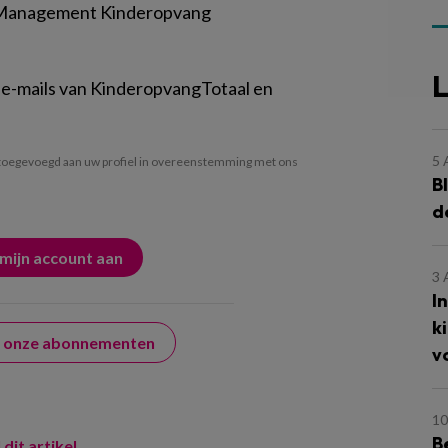
 Management Kinderopvang
L
 e-mails van KinderopvangTotaal en
5
oegevoegd aan uw profiel in overeenstemming met ons
B
d
3
I
k
er onze abonnementen
v
10
B
 dit artikel