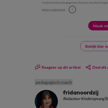
Uw bovenstaande gegevens kunnen worden toegevo
privacy statement
.
?
Bekijk hier
Reageer op dit artikel
Deel dit 
pedagogisch coach
fridanoordzij
Redacteur KinderopvangTo