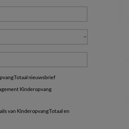
pvangTotaal nieuwsbrief
nagement Kinderopvang
mails van KinderopvangTotaal en