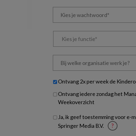
e-
Kies
mailadres?
je
*
*
wachtwoord*
*
Kies
je
functie
*
Bij
welke
organisatie
werk
Untitled
Ontvang 2x per week de Kindero
je?
Ontvang iedere zondag het Ma
Weekoverzicht
Ja, ik geef toestemming voor e-
Springer Media B.V.
?