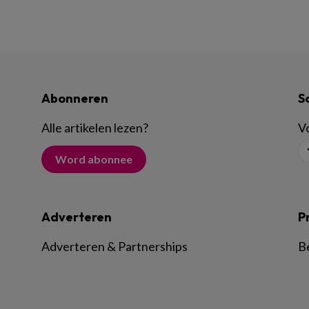
Abonneren
S
Alle artikelen lezen
?
Vo
Word abonnee
Adverteren
P
Adverteren & Partnerships
B