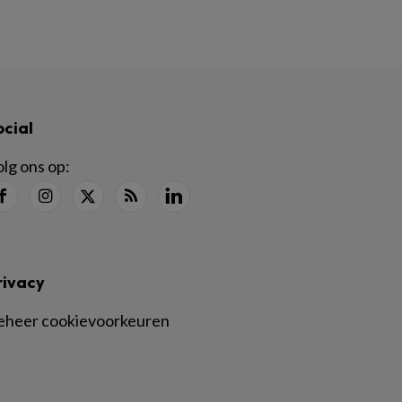
ocial
lg ons op:
rivacy
eheer cookievoorkeuren