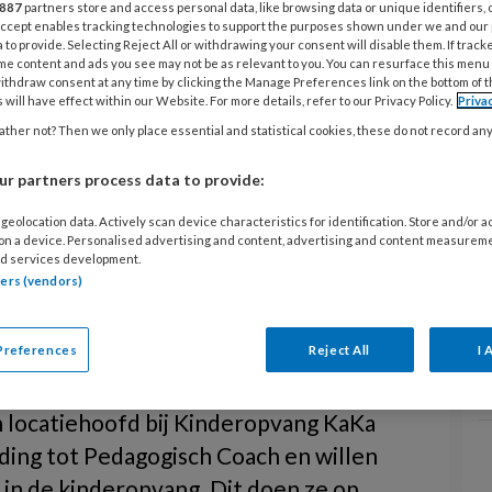
887
partners store and access personal data, like browsing data or unique identifiers, 
 Accept enables tracking technologies to support the purposes shown under we and our
 to provide. Selecting Reject All or withdrawing your consent will disable them. If track
me content and ads you see may not be as relevant to you. You can resurface this menu
ithdraw consent at any time by clicking the Manage Preferences link on the bottom of 
 will have effect within our Website. For more details, refer to our Privacy Policy.
Priva
ther not? Then we only place essential and statistical cookies, these do not record an
r partners process data to provide:
geolocation data. Actively scan device characteristics for identification. Store and/or 
Opslaan
Reacties
Delen
0
 on a device. Personalised advertising and content, advertising and content measurem
d services development.
tners (vendors)
is – Kennismaking
Preferences
Reject All
I 
n locatiehoofd bij Kinderopvang KaKa
iding tot Pedagogisch Coach en willen
s in de kinderopvang. Dit doen ze op