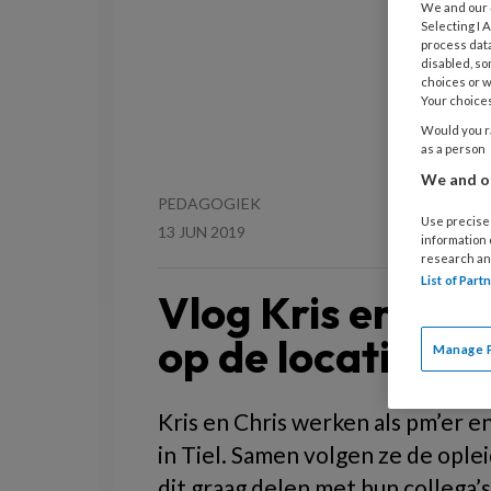
We and our
Selecting I
process data
disabled, so
choices or w
Your choices
Would you ra
as a person
We and ou
PEDAGOGIEK
Use precise 
13 JUN 2019
information
research an
List of Par
Vlog Kris en Chr
op de locaties
Manage 
Kris en Chris werken als pm’er e
in Tiel. Samen volgen ze de ople
dit graag delen met hun collega’