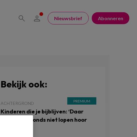
Nieuwsbrief
Abonneren
Bekijk ook:
ACHTERGROND
Kinderen die je bijblijven: ‘Daar
moet je ’s avonds niet lopen hoor
juf’