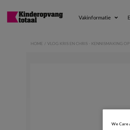
Vakinformatie
E
Kinderopvangtot
HOME
VLOG KRIS EN CHRIS - KENNISMAKING OP
We Care 