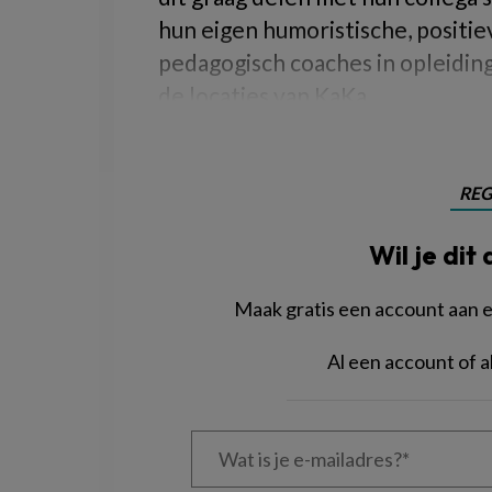
hun eigen humoristische, positiev
pedagogisch coaches in opleidin
de locaties van KaKa.
REG
Wil je dit 
Maak gratis een account aan en
Al een account of
Wat
is
je