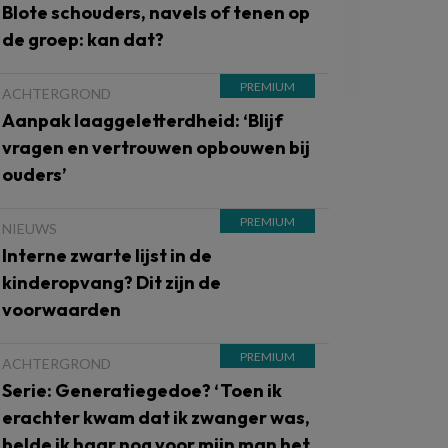
Blote schouders, navels of tenen op
de groep: kan dat?
ACHTERGROND
Aanpak laaggeletterdheid: ‘Blijf
vragen en vertrouwen opbouwen bij
ouders’
NIEUWS
Interne zwarte lijst in de
kinderopvang? Dit zijn de
voorwaarden
ACHTERGROND
Serie: Generatiegedoe? ‘Toen ik
erachter kwam dat ik zwanger was,
belde ik haar nog voor mijn man het