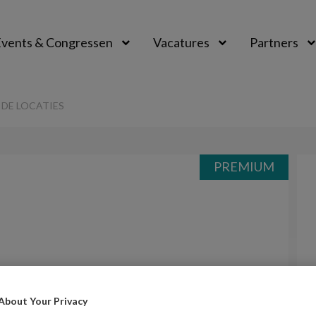
vents & Congressen
Vacatures
Partners
aal
 DE LOCATIES
PREMIUM
About Your Privacy