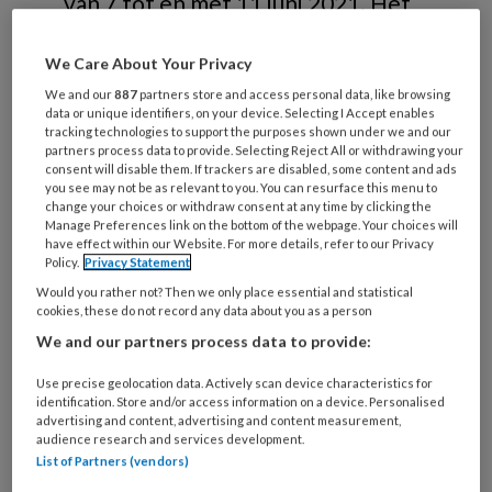
van 7 tot en met 11 juni 2021. Het
doel: kinderen het plezier van
We Care About Your Privacy
bewegen laten ontdekken. En dat
We and our
887
partners store and access personal data, like browsing
leverde deze leuke video op.
data or unique identifiers, on your device. Selecting I Accept enables
tracking technologies to support the purposes shown under we and our
partners process data to provide. Selecting Reject All or withdrawing your
In
consent will disable them. If trackers are disabled, some content and ads
you see may not be as relevant to you. You can resurface this menu to
change your choices or withdraw consent at any time by clicking the
Manage Preferences link on the bottom of the webpage. Your choices will
have effect within our Website. For more details, refer to our Privacy
REGISTREREN
Policy.
Privacy Statement
Would you rather not? Then we only place essential and statistical
Wil je dit artikel lezen?
cookies, these do not record any data about you as a person
We and our partners process data to provide:
Maak gratis een account aan en lees 2
Use precise geolocation data. Actively scan device characteristics for
artikelen gratis per maand
identification. Store and/or access information on a device. Personalised
advertising and content, advertising and content measurement,
audience research and services development.
Al een account of abonnement?
Log dan
List of Partners (vendors)
in