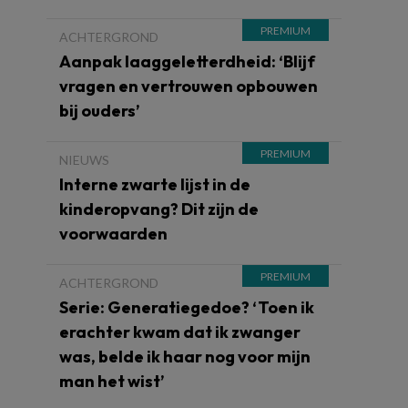
ACHTERGROND
Aanpak laaggeletterdheid: ‘Blijf
vragen en vertrouwen opbouwen
bij ouders’
NIEUWS
Interne zwarte lijst in de
kinderopvang? Dit zijn de
voorwaarden
ACHTERGROND
Serie: Generatiegedoe? ‘Toen ik
erachter kwam dat ik zwanger
was, belde ik haar nog voor mijn
man het wist’