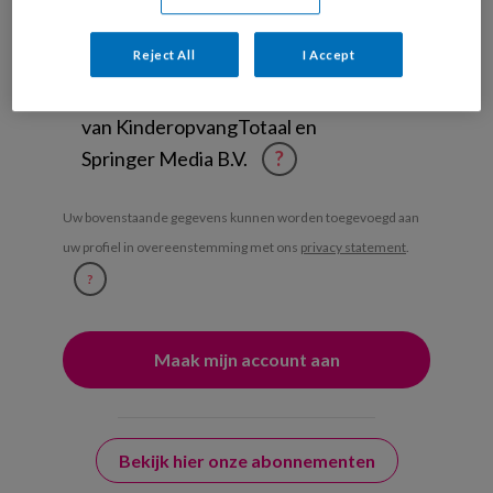
Management Kinderopvang
Weekoverzicht
Reject All
I Accept
Ja, ik geef toestemming voor e-mails
van KinderopvangTotaal en
Springer Media B.V.
?
Uw bovenstaande gegevens kunnen worden toegevoegd aan
uw profiel in overeenstemming met ons
privacy statement
.
?
Bekijk hier onze abonnementen