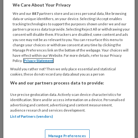
We Care About Your Privacy
Wat
We and our
887
partners store and access personal data, like browsing
is
data or unique identifiers, on your device. Selecting I Accept enables
je
tracking technologies to support the purposes shown under we and our
partners process data to provide. Selecting Reject All or withdrawing your
e-
Kies
consent will disable them. If trackers are disabled, some content and ads
mailadres?
je
you see may not be as relevant to you. You can resurface this menu to
*
*
change your choices or withdraw consent at any time by clicking the
wachtwoord*
*
Manage Preferences link on the bottom of the webpage. Your choices will
have effect within our Website. For more details, refer to our Privacy
Kies
Policy.
Privacy Statement
je
Would you rather not? Then we only place essential and statistical
functie
*
cookies, these do not record any data about you as a person
Bij
We and our partners process data to provide:
welke
Use precise geolocation data. Actively scan device characteristics for
organisatie
identification. Store and/or access information on a device. Personalised
werk
advertising and content, advertising and content measurement,
Untitled
Ontvang 2x per week de
je?
audience research and services development.
List of Partners (vendors)
KinderopvangTotaal nieuwsbrief
Ontvang iedere zondag het
Manage Preferences