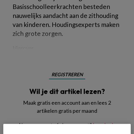
Basisschoolleerkrachten besteden
nauwelijks aandacht aan de zithouding
van kinderen. Houdingsexperts maken
zich grote zorgen.
Hierover
REGISTREREN
Wil je dit artikel lezen?
Maak gratis een account aan en lees 2
artikelen gratis per maand
Al een account of abonnement?
Log dan in