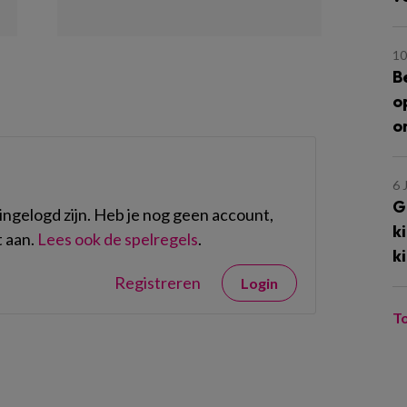
10
B
o
o
6 
G
ngelogd zijn. Heb je nog geen account,
k
 aan.
Lees ook de spelregels
.
k
Registreren
Login
T