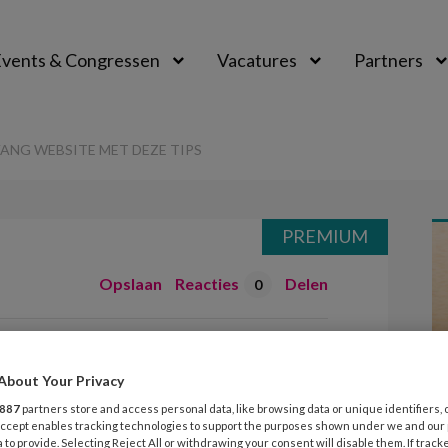
vents & Congressen
Vacatures
Partners
aal
ANG WEBSITE MET DEZE TIPS
PREMIUM
Opslaan
Reacties
Delen
0
inderopvang
About Your Privacy
ze tips
887
partners store and access personal data, like browsing data or unique identifiers, 
 Accept enables tracking technologies to support the purposes shown under we and our
 to provide. Selecting Reject All or withdrawing your consent will disable them. If track