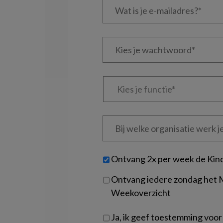
is
je
e-
Kies
mailadres?
je
*
*
wachtwoord*
*
Kies
je
functie
*
Bij
welke
organisatie
werk
Untitled
Ontvang 2x per week de Kin
je?
Ontvang iedere zondag het
Weekoverzicht
Ja, ik geef toestemming voor