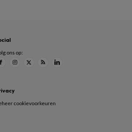
ocial
lg ons op:
rivacy
eheer cookievoorkeuren