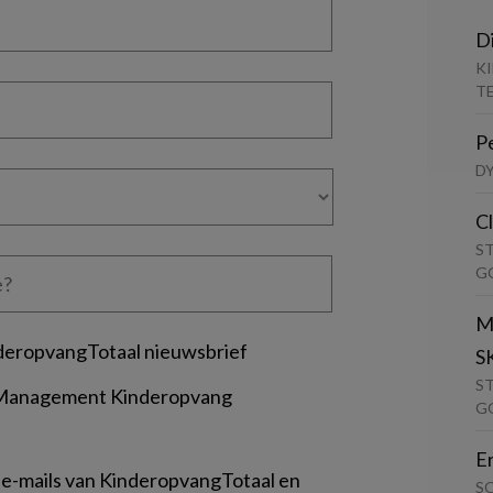
D
K
T
P
D
C
S
G
M
deropvangTotaal nieuwsbrief
S
S
 Management Kinderopvang
G
E
 e-mails van KinderopvangTotaal en
S