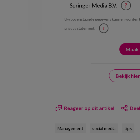
Springer Media B.V.
?
Uw bovenstaande gegevens kunnen worden t
privacy statement
.
?
Bekijk hi
Reageer op dit artikel
Deel
Management
social media
tips