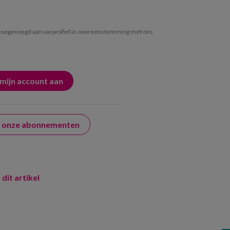
oegevoegd aan uw profiel in overeenstemming met ons
er onze abonnementen
 dit artikel