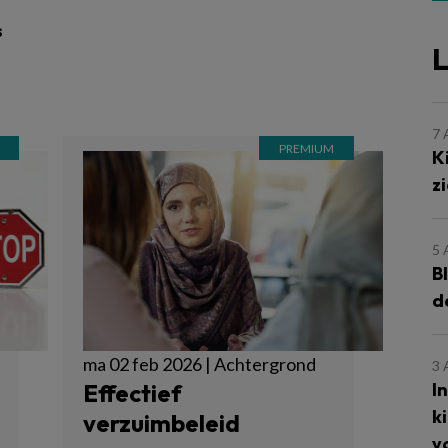
s
L
7
K
z
5
B
d
ma 02 feb 2026 | Achtergrond
3
I
Effectief
k
verzuimbeleid
v