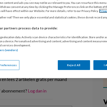
es beginnen zo enthousiast aan een
me content and ads you see may not be as relevant to you. You can resurface this menu
ithdraw consent at any time by clicking the Manage Preferences link on the bottom of 
ge belangrijke dingen over het
 will have effect within our Website. For more details, refer to our Privacy Policy.
Priva
s van IMKK geeft in Management
ther not? Then we only place essential and statistical cookies, these do not record an
.
r partners process data to provide:
geolocation data. Actively scan device characteristics for identification. Store and/or 
 on a device. Personalised advertising and content, advertising and content measurem
d services development.
tners (vendors)
EGISTREREN
Preferences
Reject All
I 
t artikel lezen?
en lees 2 artikelen gratis per maand
of abonnement?
Log dan in
V