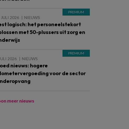
 JULI 2026
NIEUWS
est logisch: het personeelstekort
plossen met 50-plussers uit zorg en
nderwijs
JULI 2026
NIEUWS
oed nieuws: hogere
ilometervergoeding voor de sector
inderopvang
oon meer nieuws