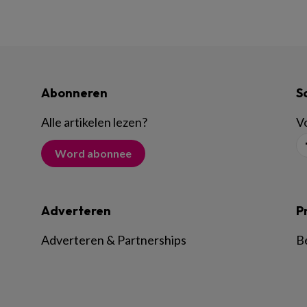
Abonneren
S
Alle artikelen lezen
?
Vo
Word abonnee
Adverteren
P
Adverteren & Partnerships
B