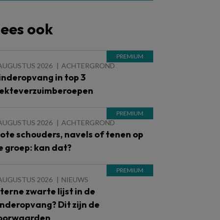
ees ook
 AUGUSTUS 2026
ACHTERGROND
inderopvang in top 3
iekteverzuimberoepen
 AUGUSTUS 2026
ACHTERGROND
lote schouders, navels of tenen op
e groep: kan dat?
 AUGUSTUS 2026
NIEUWS
nterne zwarte lijst in de
inderopvang? Dit zijn de
oorwaarden