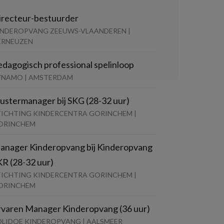
irecteur-bestuurder
INDEROPVANG ZEEUWS-VLAANDEREN |
ERNEUZEN
edagogisch professional spelinloop
YNAMO | AMSTERDAM
lustermanager bij SKG (28-32 uur)
TICHTING KINDERCENTRA GORINCHEM |
ORINCHEM
anager Kinderopvang bij Kinderopvang
KR (28-32 uur)
TICHTING KINDERCENTRA GORINCHEM |
ORINCHEM
rvaren Manager Kinderopvang (36 uur)
OLIDOE KINDEROPVANG | AALSMEER