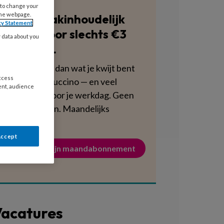
 to change your
the webpage.
Blijf vakinhoudelijk
cy Statement
scherp voor slechts €3
y data about you
per week.
Dat is minder dan wat je kwijt bent
access
aan een cappuccino — en veel
ent, audience
voedzamer voor je werkdag. Geen
verplichtingen. Maandelijks
opzegbaar.
Accept
Activeer mijn maandabonnement
acatures