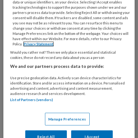
data or unique identifiers, on your device. Selecting I Accept enables
tracking technologies to support the purposes shown under we and our
partners process data to provide. Selecting Reject All or withdrawing your
consent will disable them. If trackers are disabled, some content and ads
you see may not be as relevant to you. You can resurface this menu to
change your choices or withdraw consent at any time by clicking the
Meningen en visies gevraagd:
Manage Preferences link on the bottom of the webpage. Your choices will
reageer op voorgenomen
have effect within our Website. For more details, refer to our Privacy
Policy.
Privacy Statement
versoepelingen BKK
Would you rather not? Then we only place essential and statistical
cookies, these do not record any data about you as a person
Goed nieuws als het gaat om de werk- en
We and our partners process data to provide:
regeldruk: het kabinet wil het Besluit Kwaliteit
Kinderopvang versoepelen en start daarom een
Use precise geolocation data. Actively scan device characteristics for
identification. Store and/or access information on a device. Personalised
internetconsultatie. Iedereen die wil kan tot en
advertising and content, advertising and content measurement,
audience research and services development.
met 20 november 2022 reageren op de
List of Partners (vendors)
voorgenomen wijzigingen.
Manage Preferences
Reject All
I Accept