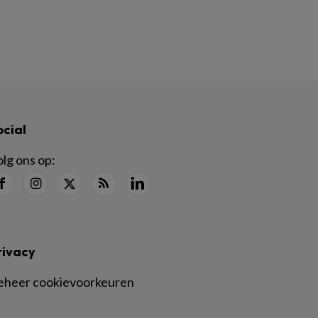
ocial
lg ons op:
rivacy
eheer cookievoorkeuren