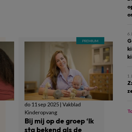
o
o
6 
G
k
k
1 
Z
z
do 11 sep 2025 | Vakblad
T
Kinderopvang
Bij mij op de groep ‘Ik
sta bekend als de