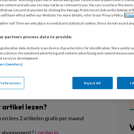
ntwikkelt; pedagogiek, onderwijs en opvang
me content and ads you see may not be as relevant to you. You can resurface this menu
chtig risico! En de opdracht aan onderwijs
ithdraw consent at any time by clicking the Manage Preferences link on the bottom of 
 will have effect within our Website. For more details, refer to our Privacy Policy.
Priva
ding te brengen met de wereld en te zorgen
ther not? Then we only place essential and statistical cookies, these do not record an
Aan het woord is keynote speaker Gert
rganisator Job van Velsen blikt terug op een
r partners process data to provide:
geolocation data. Actively scan device characteristics for identification. Store and/or 
 on a device. Personalised advertising and content, advertising and content measurem
d services development.
tners (vendors)
Preferences
Reject All
I 
EGISTREREN
t artikel lezen?
en lees 2 artikelen gratis per maand
V
of abonnement?
Log dan in