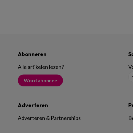
Abonneren
S
Alle artikelen lezen
?
Vo
Word abonnee
Adverteren
P
Adverteren & Partnerships
B