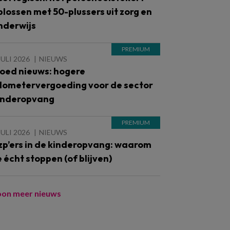
plossen met 50-plussers uit zorg en
nderwijs
JULI 2026
NIEUWS
oed nieuws: hogere
ilometervergoeding voor de sector
inderopvang
JULI 2026
NIEUWS
zp’ers in de kinderopvang: waarom
e écht stoppen (of blijven)
oon meer nieuws