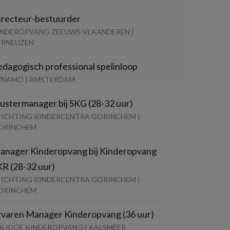
irecteur-bestuurder
INDEROPVANG ZEEUWS-VLAANDEREN |
ERNEUZEN
edagogisch professional spelinloop
YNAMO | AMSTERDAM
lustermanager bij SKG (28-32 uur)
TICHTING KINDERCENTRA GORINCHEM |
ORINCHEM
anager Kinderopvang bij Kinderopvang
KR (28-32 uur)
TICHTING KINDERCENTRA GORINCHEM |
ORINCHEM
rvaren Manager Kinderopvang (36 uur)
OLIDOE KINDEROPVANG | AALSMEER