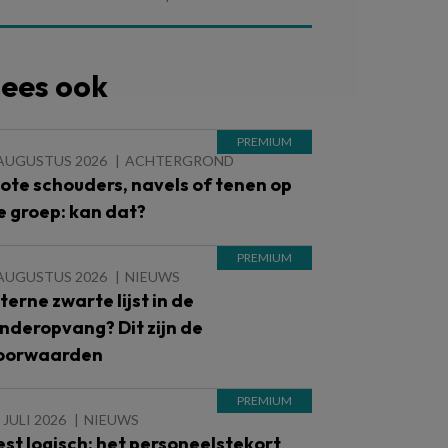
ees ook
 AUGUSTUS 2026
ACHTERGROND
lote schouders, navels of tenen op
e groep: kan dat?
 AUGUSTUS 2026
NIEUWS
nterne zwarte lijst in de
inderopvang? Dit zijn de
oorwaarden
 JULI 2026
NIEUWS
est logisch: het personeelstekort