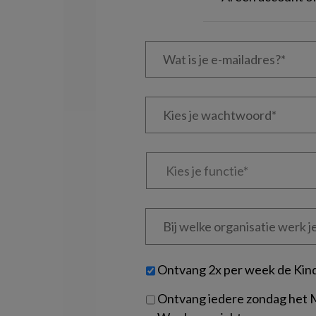
Wat
is
je
e-
Kies
mailadres?
je
*
*
wachtwoord*
*
Kies
je
functie
*
Bij
welke
organisatie
werk
Untitled
Ontvang 2x per week de Kin
je?
Ontvang iedere zondag het