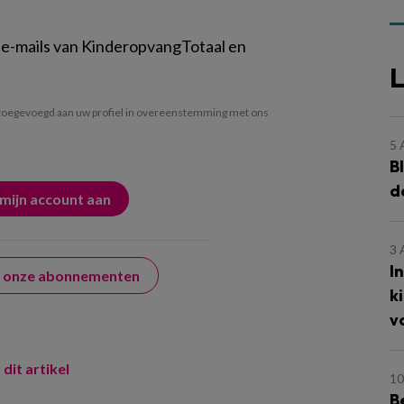
 e-mails van KinderopvangTotaal en
L
oegevoegd aan uw profiel in overeenstemming met ons
5
B
d
3
I
er onze abonnementen
k
v
 dit artikel
10
B