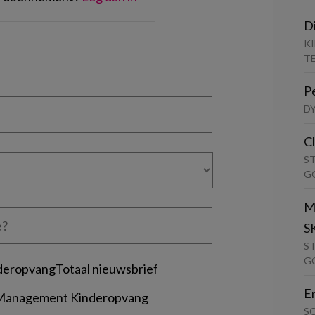
D
K
T
P
D
C
S
G
M
S
S
G
deropvangTotaal nieuwsbrief
E
 Management Kinderopvang
S