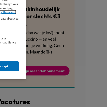
 to change your
Blijf vakinhoudelijk
the webpage.
cy Statement
scherp voor slechts €3
y data about you
per week.
Dat is minder dan wat je kwijt bent
aan een cappuccino — en veel
access
ent, audience
voedzamer voor je werkdag. Geen
verplichtingen. Maandelijks
opzegbaar.
Accept
Activeer mijn maandabonnement
acatures