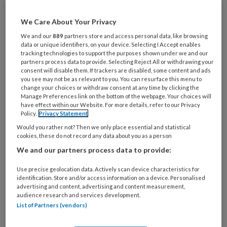
artikelen gratis per maand
We Care About Your Privacy
Al een account of abonnement?
Log dan in
We and our
889
partners store and access personal data, like browsing
data or unique identifiers, on your device. Selecting I Accept enables
tracking technologies to support the purposes shown under we and our
partners process data to provide. Selecting Reject All or withdrawing your
Wat
consent will disable them. If trackers are disabled, some content and ads
is
you see may not be as relevant to you. You can resurface this menu to
change your choices or withdraw consent at any time by clicking the
je
Manage Preferences link on the bottom of the webpage. Your choices will
e-
have effect within our Website. For more details, refer to our Privacy
Kies
mailadres?
Policy.
Privacy Statement
je
*
*
Would you rather not? Then we only place essential and statistical
wachtwoord*
*
cookies, these do not record any data about you as a person
Kies
We and our partners process data to provide:
je
functie
*
Use precise geolocation data. Actively scan device characteristics for
identification. Store and/or access information on a device. Personalised
Bij
advertising and content, advertising and content measurement,
audience research and services development.
welke
List of Partners (vendors)
organisatie
werk