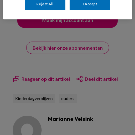
Reject All
I Accept
Bekijk hier onze abonnementen
Reageer op dit artikel
Deel dit artikel
Kinderdagverblijven
ouders
Marianne Velsink