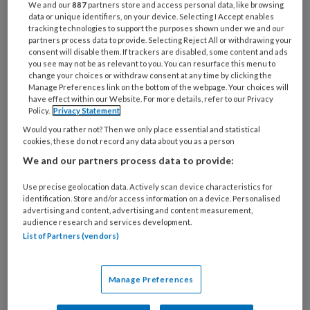
Bij
We and our
887
partners store and access personal data, like browsing
data or unique identifiers, on your device. Selecting I Accept enables
welke
tracking technologies to support the purposes shown under we and our
organisatie
partners process data to provide. Selecting Reject All or withdrawing your
werk
consent will disable them. If trackers are disabled, some content and ads
Untitled
you see may not be as relevant to you. You can resurface this menu to
Ontvang 2x per week de
je?
change your choices or withdraw consent at any time by clicking the
KinderopvangTotaal nieuwsbrief
Manage Preferences link on the bottom of the webpage. Your choices will
have effect within our Website. For more details, refer to our Privacy
Policy.
Privacy Statement
Ontvang iedere zondag het
Would you rather not? Then we only place essential and statistical
Management Kinderopvang
cookies, these do not record any data about you as a person
Weekoverzicht
We and our partners process data to provide:
Use precise geolocation data. Actively scan device characteristics for
Ja, ik geef toestemming voor e-mails
identification. Store and/or access information on a device. Personalised
van KinderopvangTotaal en
advertising and content, advertising and content measurement,
audience research and services development.
Springer Media B.V.
?
List of Partners (vendors)
Uw bovenstaande gegevens kunnen worden toegevoegd aan
Manage Preferences
uw profiel in overeenstemming met ons
privacy statement
.
?