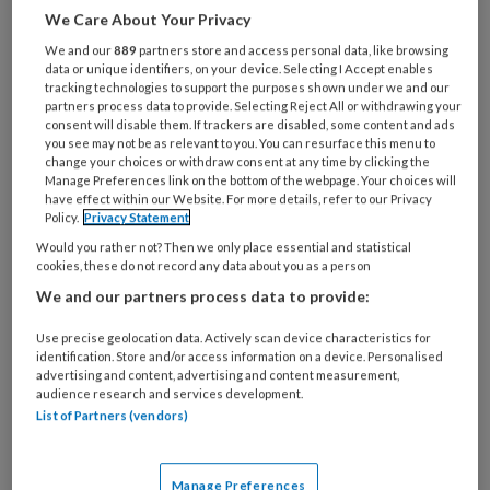
We Care About Your Privacy
Al een account of abonnement?
Log dan in
We and our
889
partners store and access personal data, like browsing
data or unique identifiers, on your device. Selecting I Accept enables
tracking technologies to support the purposes shown under we and our
Wat
partners process data to provide. Selecting Reject All or withdrawing your
consent will disable them. If trackers are disabled, some content and ads
is
you see may not be as relevant to you. You can resurface this menu to
je
change your choices or withdraw consent at any time by clicking the
e-
Manage Preferences link on the bottom of the webpage. Your choices will
Kies
have effect within our Website. For more details, refer to our Privacy
mailadres?
je
Policy.
Privacy Statement
*
*
wachtwoord*
*
Would you rather not? Then we only place essential and statistical
cookies, these do not record any data about you as a person
Kies
We and our partners process data to provide:
je
functie
*
Use precise geolocation data. Actively scan device characteristics for
identification. Store and/or access information on a device. Personalised
Bij
advertising and content, advertising and content measurement,
welke
audience research and services development.
organisatie
List of Partners (vendors)
werk
Untitled
Ontvang 2x per week de
je?
Manage Preferences