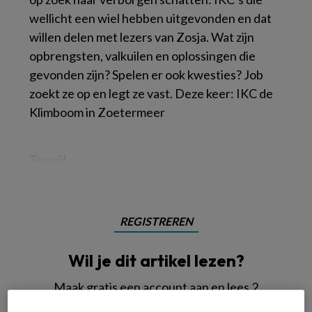
wellicht een wiel hebben uitgevonden en dat
willen delen met lezers van Zosja. Wat zijn
opbrengsten, valkuilen en oplossingen die
gevonden zijn? Spelen er ook kwesties? Job
zoekt ze op en legt ze vast.
Deze keer: IKC de
Klimboom in Zoetermeer
Terwijl
REGISTREREN
Wil je dit artikel lezen?
Maak gratis een account aan en lees 2
artikelen gratis per maand