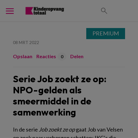
PREMIUM
08 MRT 2022
Opslaan
Reacties
Delen
0
Serie Job zoekt ze op:
NPO-gelden als
smeermiddel in de
samenwerking
In de serie
Job zoekt ze op
gaat Job van Velsen
op zoek naar verborgen schatten: IKC’s die