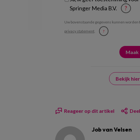
Springer Media B.V.
?
Uw bovenstaande gegevens kunnen worden t
privacy statement
.
?
Bekijk hi
Reageer op dit artikel
Deel
Job van Velsen