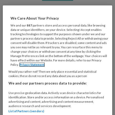
Wil je dit artikel lezen?
We Care About Your Privacy
Maak gratis een account aan en lees 2
We and our
887
partners store and access personal data, like browsing
artikelen gratis per maand
data or unique identifiers, on your device. Selecting I Accept enables
tracking technologies to support the purposes shown under we and our
partners process data to provide. Selecting Reject All or withdrawing your
Al een account of abonnement?
Log dan in
consent will disable them. If trackers are disabled, some content and ads
you see may not be as relevant to you. You can resurface this menu to
change your choices or withdraw consent at any time by clicking the
Wat
Manage Preferences link on the bottom of the webpage. Your choices will
have effect within our Website. For more details, refer to our Privacy
is
Policy.
Privacy Statement
je
Would you rather not? Then we only place essential and statistical
e-
Kies
cookies, these do not record any data about you as a person
mailadres?
je
We and our partners process data to provide:
*
*
wachtwoord*
*
Use precise geolocation data. Actively scan device characteristics for
Kies
identification. Store and/or access information on a device. Personalised
je
advertising and content, advertising and content measurement,
audience research and services development.
functie
*
List of Partners (vendors)