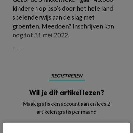
kinderen op bso’s door het hele land
spelenderwijs aan de slag met
groenten. Meedoen? Inschrijven kan
nog tot 31 mei 2022.
Deze
REGISTREREN
Wil je dit artikel lezen?
Maak gratis een account aan en lees 2
artikelen gratis per maand
Al een account of abonnement?
Log dan in