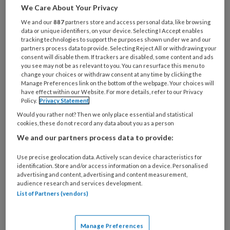
We Care About Your Privacy
Wat
We and our
887
partners store and access personal data, like browsing
is
data or unique identifiers, on your device. Selecting I Accept enables
tracking technologies to support the purposes shown under we and our
je
partners process data to provide. Selecting Reject All or withdrawing your
e-
consent will disable them. If trackers are disabled, some content and ads
Kies
mailadres?
you see may not be as relevant to you. You can resurface this menu to
je
change your choices or withdraw consent at any time by clicking the
*
*
wachtwoord*
*
Manage Preferences link on the bottom of the webpage. Your choices will
have effect within our Website. For more details, refer to our Privacy
Kies
Policy.
Privacy Statement
je
Would you rather not? Then we only place essential and statistical
functie
*
cookies, these do not record any data about you as a person
We and our partners process data to provide:
Bij
welke
Use precise geolocation data. Actively scan device characteristics for
organisatie
identification. Store and/or access information on a device. Personalised
advertising and content, advertising and content measurement,
werk
Untitled
audience research and services development.
Ontvang 2x per week de
je?
List of Partners (vendors)
KinderopvangTotaal nieuwsbrief
Ontvang iedere zondag het
Manage Preferences