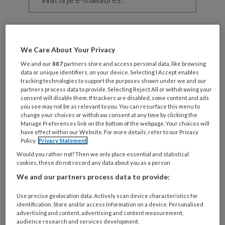
je
e-
Kies
mailadres?
je
*
*
wachtwoord*
*
We Care About Your Privacy
Kies
We and our
887
partners store and access personal data, like browsing
data or unique identifiers, on your device. Selecting I Accept enables
je
tracking technologies to support the purposes shown under we and our
functie
*
partners process data to provide. Selecting Reject All or withdrawing your
consent will disable them. If trackers are disabled, some content and ads
Bij
you see may not be as relevant to you. You can resurface this menu to
welke
change your choices or withdraw consent at any time by clicking the
Manage Preferences link on the bottom of the webpage. Your choices will
organisatie
have effect within our Website. For more details, refer to our Privacy
werk
Policy.
Privacy Statement
Untitled
Ontvang 2x per week de
je?
Would you rather not? Then we only place essential and statistical
KinderopvangTotaal nieuwsbrief
cookies, these do not record any data about you as a person
We and our partners process data to provide:
Ontvang iedere zondag het
Use precise geolocation data. Actively scan device characteristics for
Management Kinderopvang
identification. Store and/or access information on a device. Personalised
Weekoverzicht
advertising and content, advertising and content measurement,
audience research and services development.