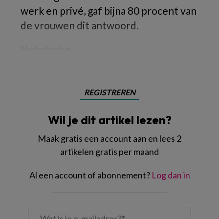
werk en privé, gaf bijna 80 procent van
de vrouwen dit antwoord.
Nederlandse
REGISTREREN
Wil je dit artikel lezen?
Maak gratis een account aan en lees 2
artikelen gratis per maand
Al een account of abonnement?
Log dan in
Wat
is