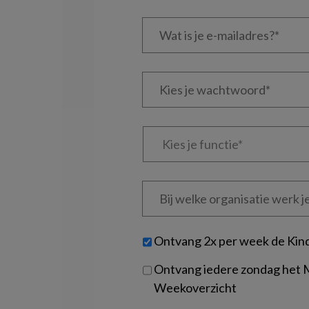
Wat
is
je
e-
Kies
mailadres?
je
*
*
wachtwoord*
*
Kies
je
functie
*
Bij
welke
organisatie
werk
Untitled
Ontvang 2x per week de Kin
je?
Ontvang iedere zondag het
Weekoverzicht