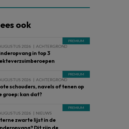
ees ook
 AUGUSTUS 2026
ACHTERGROND
inderopvang in top 3
iekteverzuimberoepen
 AUGUSTUS 2026
ACHTERGROND
lote schouders, navels of tenen op
e groep: kan dat?
 AUGUSTUS 2026
NIEUWS
nterne zwarte lijst in de
inderopvang? Dit zijn de