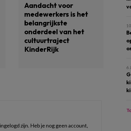
Aandacht voor
v
medewerkers is het
belangrijkste
10
onderdeel van het
B
cultuurtraject
o
KinderRijk
o
6 
G
k
k
T
ngelogd zijn. Heb je nog geen account,