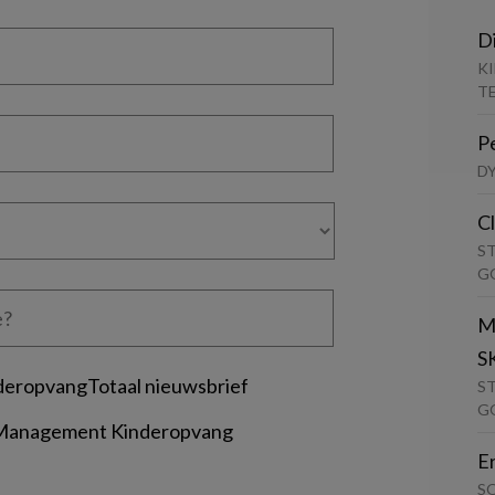
D
K
T
P
D
C
S
G
M
S
deropvangTotaal nieuwsbrief
S
G
 Management Kinderopvang
E
S