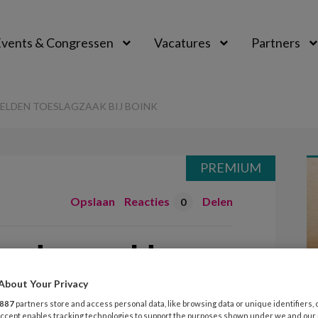
vents & Congressen
Vacatures
Partners
aal
ELDEN TOESLAGZAAK BIJ BOINK
PREMIUM
Opslaan
Reacties
Delen
0
ouders melden
j BOinK
About Your Privacy
887
partners store and access personal data, like browsing data or unique identifiers, 
 Accept enables tracking technologies to support the purposes shown under we and our