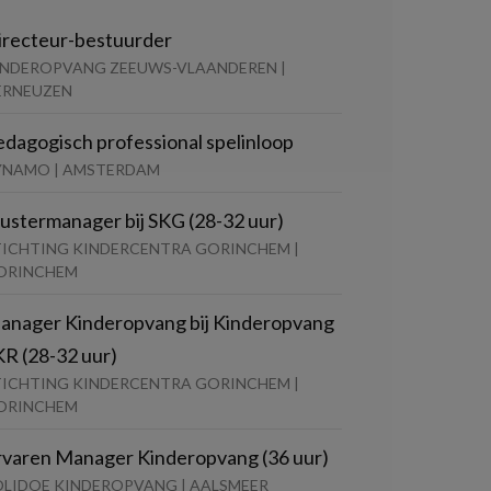
irecteur-bestuurder
INDEROPVANG ZEEUWS-VLAANDEREN |
ERNEUZEN
edagogisch professional spelinloop
YNAMO | AMSTERDAM
lustermanager bij SKG (28-32 uur)
TICHTING KINDERCENTRA GORINCHEM |
ORINCHEM
anager Kinderopvang bij Kinderopvang
KR (28-32 uur)
TICHTING KINDERCENTRA GORINCHEM |
ORINCHEM
rvaren Manager Kinderopvang (36 uur)
OLIDOE KINDEROPVANG | AALSMEER