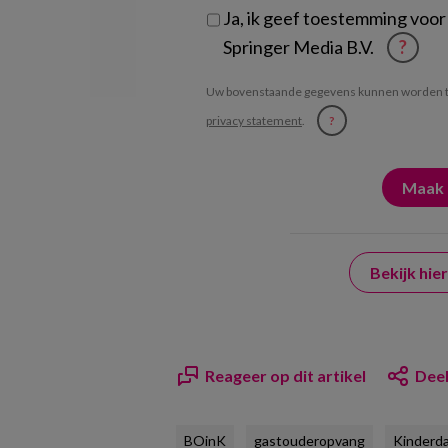
Ja, ik geef toestemming voor
Springer Media B.V.
?
Uw bovenstaande gegevens kunnen worden t
privacy statement
.
?
Bekijk hi
Reageer op dit artikel
Deel
BOinK
gastouderopvang
Kinderda