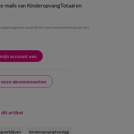
 e-mails van KinderopvangTotaal en
oegevoegd aan uw profiel in overeenstemming met ons
er onze abonnementen
 dit artikel
gverblijven
kinderopvangtoeslag