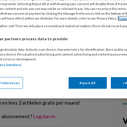
van Ouders in de Kinderopvang
 to provide. Selecting Reject All or withdrawing your consent will disable them. If track
me content and ads you see may not be as relevant to you. You can resurface this menu
 honderd ouders gemeld, waarvan
ithdraw consent at any time by clicking the Manage Preferences link on the bottom of 
 gegevens bij het meldpunt hebben
 will have effect within our Website. For more details, refer to our Privacy Policy.
Priva
ther not? Then we only place essential and statistical cookies, these do not record an
 vanaf 2008 waarbij de
ht is stopgezet of teruggevorderd.
r partners process data to provide:
geolocation data. Actively scan device characteristics for identification. Store and/or 
 on a device. Personalised advertising and content, advertising and content measurem
d services development.
tners (vendors)
EGISTREREN
Preferences
Reject All
I 
t artikel lezen?
en lees 2 artikelen gratis per maand
of abonnement?
Log dan in
V