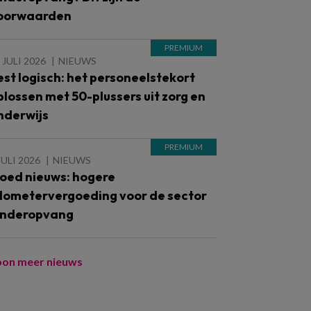
oorwaarden
 JULI 2026
NIEUWS
est logisch: het personeelstekort
plossen met 50-plussers uit zorg en
nderwijs
JULI 2026
NIEUWS
oed nieuws: hogere
ilometervergoeding voor de sector
inderopvang
oon meer nieuws