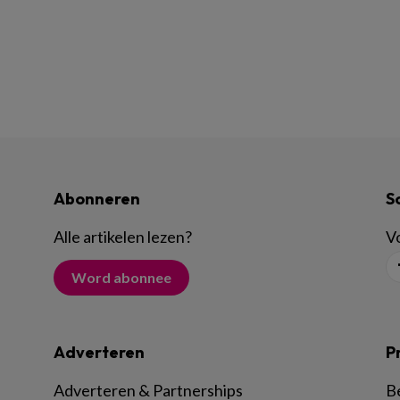
Abonneren
S
Alle artikelen lezen
?
Vo
Word abonnee
Adverteren
P
Adverteren & Partnerships
B