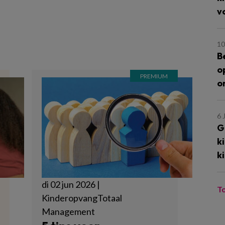
v
m
10
B
o
o
6 
G
k
k
di 02 jun 2026 |
T
KinderopvangTotaal
Management