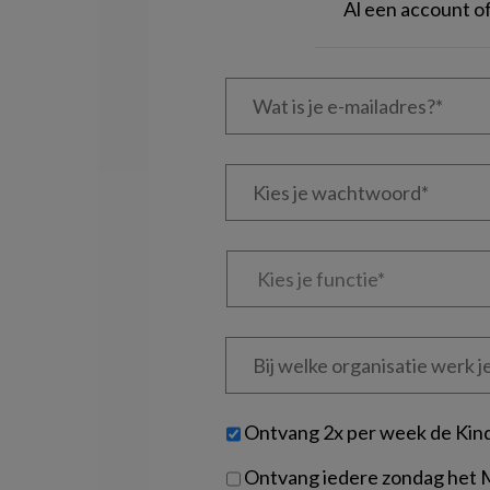
Al een account 
Wat
is
je
e-
Kies
mailadres?
je
*
*
wachtwoord*
*
Kies
je
functie
*
Bij
welke
organisatie
werk
Untitled
Ontvang 2x per week de Kin
je?
Ontvang iedere zondag het