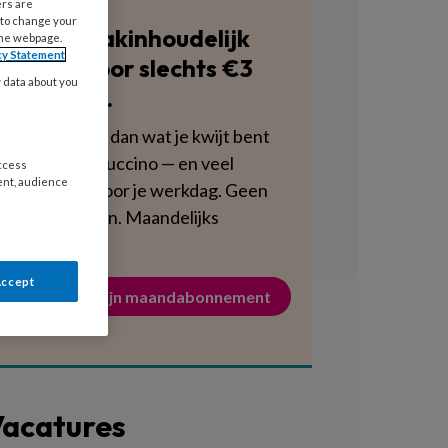
ers are
 to change your
Blijf vakinhoudelijk
the webpage.
cy Statement
scherp voor slechts €3
y data about you
per week.
Dat is minder dan wat je kwijt bent
aan een cappuccino — en veel
access
ent, audience
voedzamer voor je werkdag. Geen
verplichtingen. Maandelijks
opzegbaar.
Accept
Activeer mijn maandabonnement
acatures