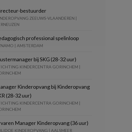
irecteur-bestuurder
INDEROPVANG ZEEUWS-VLAANDEREN |
ERNEUZEN
edagogisch professional spelinloop
YNAMO | AMSTERDAM
lustermanager bij SKG (28-32 uur)
TICHTING KINDERCENTRA GORINCHEM |
ORINCHEM
anager Kinderopvang bij Kinderopvang
KR (28-32 uur)
TICHTING KINDERCENTRA GORINCHEM |
ORINCHEM
rvaren Manager Kinderopvang (36 uur)
OLIDOE KINDEROPVANG | AALSMEER