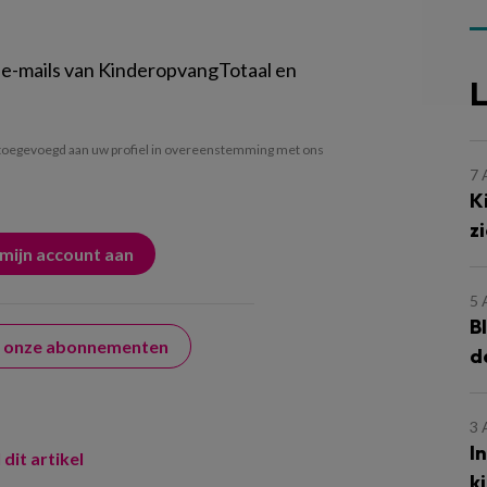
 e-mails van KinderopvangTotaal en
L
oegevoegd aan uw profiel in overeenstemming met ons
7
K
z
5
B
er onze abonnementen
d
3
I
 dit artikel
k