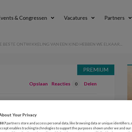
vents & Congressen
Vacatures
Partners
aal
E BESTE ONTWIKKELING VAN EEN KIND HEBBEN WE ELKAAR...
PREMIUM
Opslaan
Reacties
Delen
0
 ‘Voor de beste
an een kind
About Your Privacy
887
partners store and access personal data, like browsing data or unique identifiers, 
aar nodig’
 Accept enables tracking technologies to support the purposes shown under we and our