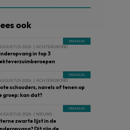
ees ook
 AUGUSTUS 2026
ACHTERGROND
inderopvang in top 3
iekteverzuimberoepen
 AUGUSTUS 2026
ACHTERGROND
lote schouders, navels of tenen op
e groep: kan dat?
 AUGUSTUS 2026
NIEUWS
nterne zwarte lijst in de
inderopvang? Dit zijn de