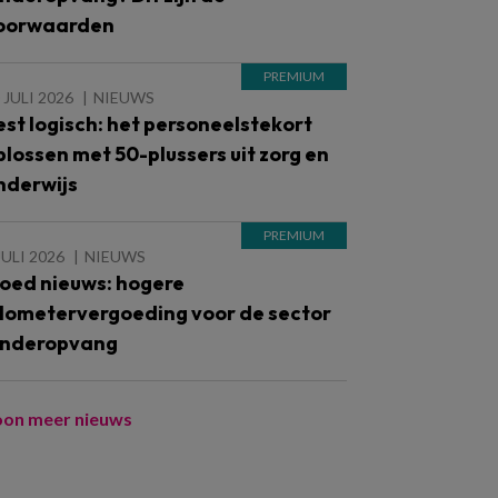
oorwaarden
 JULI 2026
NIEUWS
est logisch: het personeelstekort
plossen met 50-plussers uit zorg en
nderwijs
JULI 2026
NIEUWS
oed nieuws: hogere
ilometervergoeding voor de sector
inderopvang
oon meer nieuws