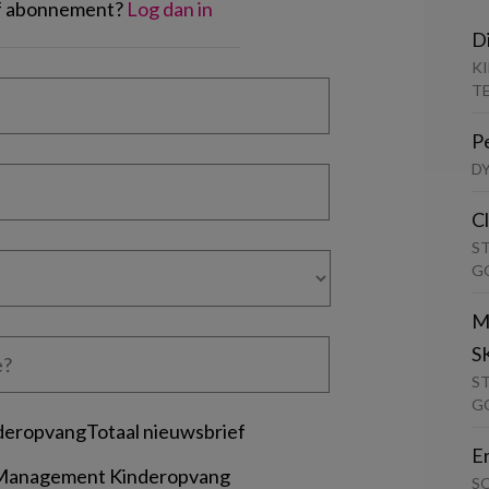
of abonnement?
Log dan in
D
K
T
P
D
C
S
G
M
S
S
G
deropvangTotaal nieuwsbrief
E
 Management Kinderopvang
S