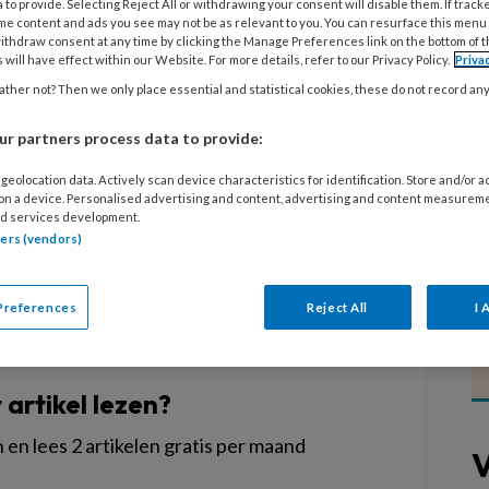
 to provide. Selecting Reject All or withdrawing your consent will disable them. If track
me content and ads you see may not be as relevant to you. You can resurface this menu
ithdraw consent at any time by clicking the Manage Preferences link on the bottom of 
ng als het gaat om IKC's en reguliere
 will have effect within our Website. For more details, refer to our Privacy Policy.
Priva
er, bestuurder van Sinne kinderopvang in
ther not? Then we only place essential and statistical cookies, these do not record an
. Hij is van overtuigd dat kinderopvang,
r partners process data to provide:
r nodig hebben om het beste voor kinderen te
geolocation data. Actively scan device characteristics for identification. Store and/or 
 on a device. Personalised advertising and content, advertising and content measurem
d services development.
tners (vendors)
Preferences
Reject All
I 
EGISTREREN
t artikel lezen?
en lees 2 artikelen gratis per maand
V