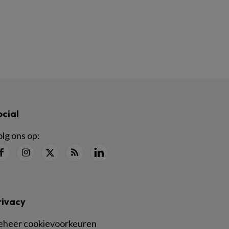
ocial
lg ons op:
rivacy
eheer cookievoorkeuren