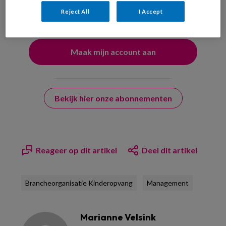
uw profiel in overeenstemming met ons
privacy statement
.
Reject All
I Accept
?
Bekijk hier onze abonnementen
Reageer op dit artikel
Deel dit artikel
Brancheorganisatie Kinderopvang
Management
Marianne Velsink