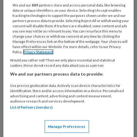
functie
*
We and our
889
partners store and access personal data, like browsing
data or unique identifiers, on your device. Selecting I Accept enables
Bij
tracking technologies to support the purposes shown under we and our
welke
partners process data to provide. Selecting Reject All or withdrawing your
consent will disable them. If trackers are disabled, some content and ads
organisatie
you see may not be as relevant to you. You can resurface this menu to
werk
change your choices or withdraw consent at any time by clicking the
Untitled
Ontvang 2x per week de
je?
Manage Preferences link on the bottom of the webpage. Your choices will
have effect within our Website. For more details, refer to our Privacy
KinderopvangTotaal nieuwsbrief
Policy.
Privacy Statement
Would you rather not? Then we only place essential and statistical
Ontvang iedere zondag het
cookies, these do not record any data about you as a person
Management Kinderopvang
We and our partners process data to provide:
Weekoverzicht
Use precise geolocation data. Actively scan device characteristics for
identification. Store and/or access information on a device. Personalised
Ja, ik geef toestemming voor e-mails
advertising and content, advertising and content measurement,
audience research and services development.
van KinderopvangTotaal en
List of Partners (vendors)
Springer Media B.V.
?
Manage Preferences
Uw bovenstaande gegevens kunnen worden toegevoegd aan