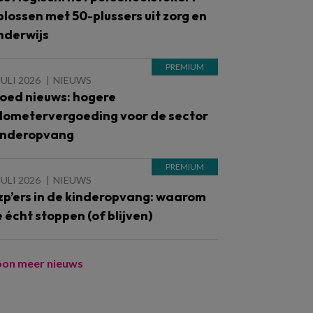
plossen met 50-plussers uit zorg en
nderwijs
JULI 2026
NIEUWS
oed nieuws: hogere
ilometervergoeding voor de sector
inderopvang
JULI 2026
NIEUWS
zp’ers in de kinderopvang: waarom
e écht stoppen (of blijven)
oon meer nieuws