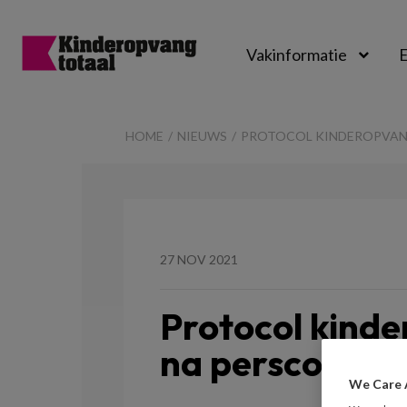
Vakinformatie
E
Kinderopvangtot
HOME
NIEUWS
PROTOCOL KINDEROPVANG
27 NOV 2021
Protocol kinde
na persconfere
We Care 