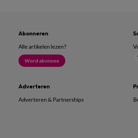
Abonneren
S
Alle artikelen lezen
?
Vo
Word abonnee
Adverteren
P
Adverteren & Partnerships
B