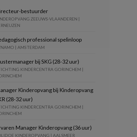
irecteur-bestuurder
INDEROPVANG ZEEUWS-VLAANDEREN |
ERNEUZEN
edagogisch professional spelinloop
YNAMO | AMSTERDAM
lustermanager bij SKG (28-32 uur)
TICHTING KINDERCENTRA GORINCHEM |
ORINCHEM
anager Kinderopvang bij Kinderopvang
KR (28-32 uur)
TICHTING KINDERCENTRA GORINCHEM |
ORINCHEM
rvaren Manager Kinderopvang (36 uur)
OLIDOE KINDEROPVANG | AALSMEER