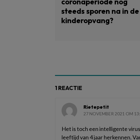
coronaperiode nog
steeds sporen na in de
kinderopvang?
1 REACTIE
Rietepetit
27 NOVEMBER 2021 OM 13
Het is toch een intelligente virus
leeftijd van 4 jaar herkennen. Van