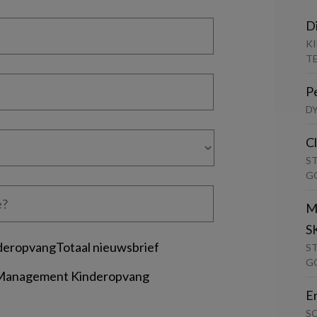
D
K
T
P
D
C
S
G
M
S
deropvangTotaal nieuwsbrief
S
G
 Management Kinderopvang
E
S