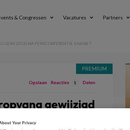
vents & Congressen
Vacatures
Partners
aal
 GEWIJZIGD NA PERSCONFERENTIE KABINET
PREMIUM
Opslaan
Reacties
Delen
1
ropvang gewijzigd
ntie kabinet
About Your Privacy