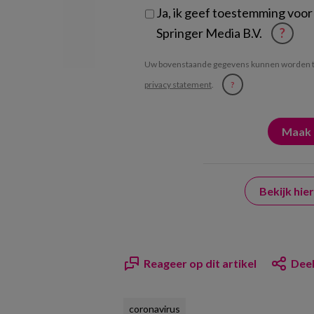
Ja, ik geef toestemming voor
Springer Media B.V.
?
Uw bovenstaande gegevens kunnen worden t
privacy statement
.
?
Bekijk hi
Reageer op dit artikel
Deel
coronavirus