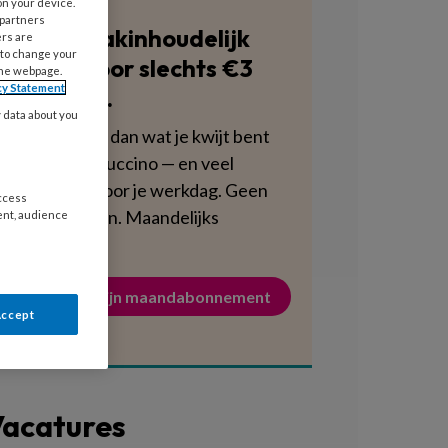
on your device.
 partners
Blijf vakinhoudelijk
ers are
 to change your
scherp voor slechts €3
the webpage.
cy Statement
per week.
y data about you
Dat is minder dan wat je kwijt bent
aan een cappuccino — en veel
voedzamer voor je werkdag. Geen
access
verplichtingen. Maandelijks
ent, audience
opzegbaar.
Activeer mijn maandabonnement
Accept
acatures