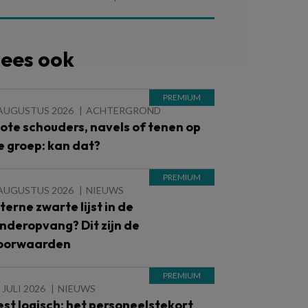
ees ook
 AUGUSTUS 2026
ACHTERGROND
lote schouders, navels of tenen op
e groep: kan dat?
 AUGUSTUS 2026
NIEUWS
nterne zwarte lijst in de
inderopvang? Dit zijn de
oorwaarden
 JULI 2026
NIEUWS
est logisch: het personeelstekort