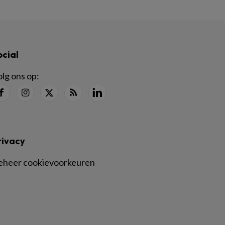
ocial
lg ons op:
rivacy
eheer cookievoorkeuren