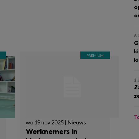
o
o
6 
G
k
k
1 
Z
z
T
wo 19 nov 2025 | Nieuws
Werknemers in