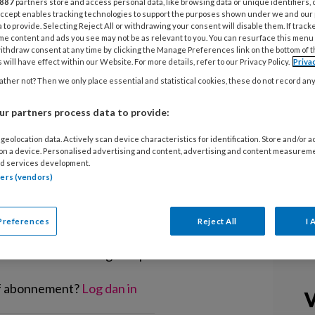
887
partners store and access personal data, like browsing data or unique identifiers, 
n aantal aanvullende maatregelen in
 Accept enables tracking technologies to support the purposes shown under we and our
eropvang bekend gemaakt. Vanaf
 to provide. Selecting Reject All or withdrawing your consent will disable them. If track
me content and ads you see may not be as relevant to you. You can resurface this menu
er beperkte aanvullende
ithdraw consent at any time by clicking the Manage Preferences link on the bottom of 
 will have effect within our Website. For more details, refer to our Privacy Policy.
Priva
van het coronavirus tegen te gaan.
ther not? Then we only place essential and statistical cookies, these do not record an
n corona’ is hierop aangepast.
r partners process data to provide:
geolocation data. Actively scan device characteristics for identification. Store and/or 
 on a device. Personalised advertising and content, advertising and content measurem
d services development.
tners (vendors)
EGISTREREN
Preferences
Reject All
I 
t artikel lezen?
en lees 2 artikelen gratis per maand
of abonnement?
Log dan in
V