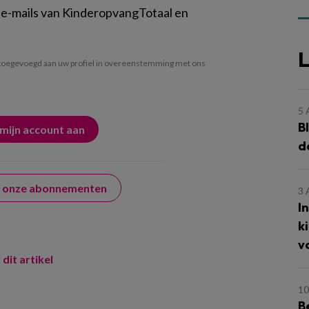
 e-mails van KinderopvangTotaal en
L
oegevoegd aan uw profiel in overeenstemming met ons
5
B
d
er onze abonnementen
3
I
k
v
 dit artikel
10
B