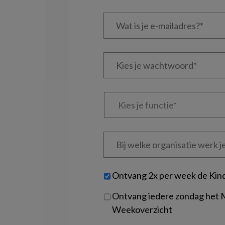
Wat
is
je
e-
Kies
mailadres?
je
*
*
wachtwoord*
*
Kies
je
functie
*
Bij
welke
organisatie
werk
Untitled
Ontvang 2x per week de Kin
je?
Ontvang iedere zondag het
Weekoverzicht