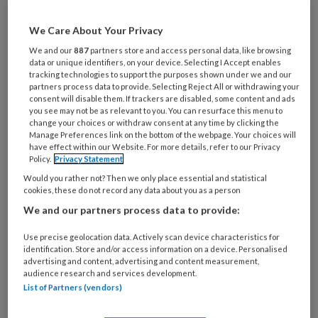
Al een account of abonnement?
Log dan in
We Care About Your Privacy
We and our
887
partners store and access personal data, like browsing
data or unique identifiers, on your device. Selecting I Accept enables
Wat
tracking technologies to support the purposes shown under we and our
partners process data to provide. Selecting Reject All or withdrawing your
is
consent will disable them. If trackers are disabled, some content and ads
je
you see may not be as relevant to you. You can resurface this menu to
e-
change your choices or withdraw consent at any time by clicking the
Kies
Manage Preferences link on the bottom of the webpage. Your choices will
mailadres?
je
have effect within our Website. For more details, refer to our Privacy
*
*
Policy.
Privacy Statement
wachtwoord*
*
Would you rather not? Then we only place essential and statistical
Kies
cookies, these do not record any data about you as a person
je
We and our partners process data to provide:
functie
*
Use precise geolocation data. Actively scan device characteristics for
Bij
identification. Store and/or access information on a device. Personalised
welke
advertising and content, advertising and content measurement,
organisatie
audience research and services development.
List of Partners (vendors)
werk
Untitled
Ontvang 2x per week de
je?