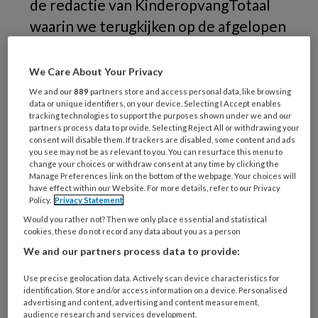
de redactie van KinderopvangTotaal
waarin we terugkijken op de afgelopen
week. Met deze week: een gratis
artikel over het gevaar van elk kind
We Care About Your Privacy
altijd maar exact hetzelfde willen
We and our
889
partners store and access personal data, like browsing
data or unique identifiers, on your device. Selecting I Accept enables
behandelen, een poll over het gebruik
tracking technologies to support the purposes shown under we and our
partners process data to provide. Selecting Reject All or withdrawing your
van verkleinwoordjes bij kinderen en
consent will disable them. If trackers are disabled, some content and ads
de term 'quiet quitting' - als
you see may not be as relevant to you. You can resurface this menu to
change your choices or withdraw consent at any time by clicking the
pedagogisch professional totaal
Manage Preferences link on the bottom of the webpage. Your choices will
have effect within our Website. For more details, refer to our Privacy
uitgecheckt zijn op je werk en wat je
Policy.
Privacy Statement
als manager of collega in zo'n situatie
Would you rather not? Then we only place essential and statistical
cookies, these do not record any data about you as a person
kunt doen.
We and our partners process data to provide:
Use precise geolocation data. Actively scan device characteristics for
identification. Store and/or access information on a device. Personalised
Beluister hier de podcast!
advertising and content, advertising and content measurement,
audience research and services development.