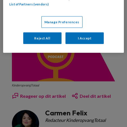
List of Partners (vendors)
Manage Preferences
Reject All
I Accept
KinderopvangTotaal
Reageer op dit artikel
Deel dit artikel
Carmen Felix
Redacteur KinderopvangTotaal