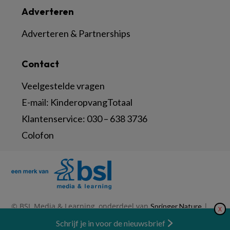
Adverteren
Adverteren & Partnerships
Contact
Veelgestelde vragen
E-mail:
KinderopvangTotaal
Klantenservice:
030 – 638 3736
Colofon
© BSL Media & Learning, onderdeel van
|
Springer Nature
X
|
|
Privacy Statement
Disclaimer
Voorwaarden
Nieuwsbrief
Schrijf je in voor de nieuwsbrief
Abonneren