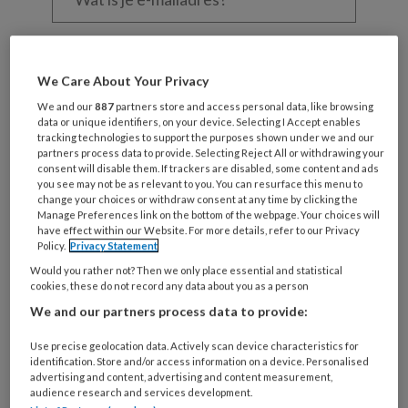
je
e-
Kies
mailadres?
je
*
*
We Care About Your Privacy
wachtwoord*
*
We and our
887
partners store and access personal data, like browsing
Kies
data or unique identifiers, on your device. Selecting I Accept enables
je
tracking technologies to support the purposes shown under we and our
partners process data to provide. Selecting Reject All or withdrawing your
functie
*
consent will disable them. If trackers are disabled, some content and ads
you see may not be as relevant to you. You can resurface this menu to
Bij
change your choices or withdraw consent at any time by clicking the
welke
Manage Preferences link on the bottom of the webpage. Your choices will
organisatie
have effect within our Website. For more details, refer to our Privacy
Policy.
Privacy Statement
werk
Untitled
Ontvang 2x per week de
Would you rather not? Then we only place essential and statistical
je?
cookies, these do not record any data about you as a person
KinderopvangTotaal nieuwsbrief
We and our partners process data to provide:
Ontvang iedere zondag het
Use precise geolocation data. Actively scan device characteristics for
Management Kinderopvang
identification. Store and/or access information on a device. Personalised
advertising and content, advertising and content measurement,
Weekoverzicht
audience research and services development.