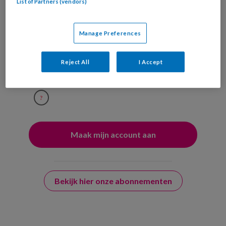
List of Partners (vendors)
Ja, ik geef toestemming voor e-mails
van KinderopvangTotaal en
Manage Preferences
Springer Media B.V.
?
Reject All
I Accept
Uw bovenstaande gegevens kunnen worden toegevoegd aan
uw profiel in overeenstemming met ons
privacy statement
.
?
Bekijk hier onze abonnementen