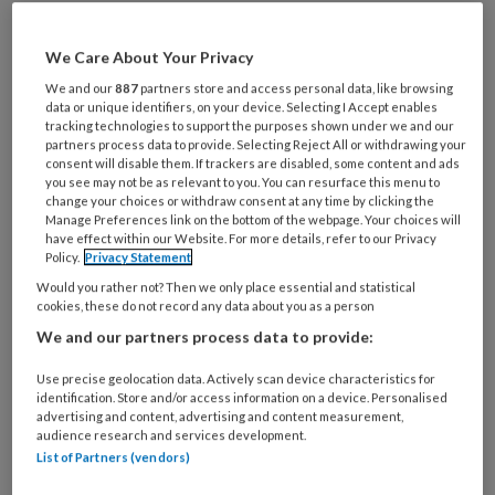
REGISTREREN
We Care About Your Privacy
We and our
887
partners store and access personal data, like browsing
Wil je dit artikel lezen?
data or unique identifiers, on your device. Selecting I Accept enables
tracking technologies to support the purposes shown under we and our
Maak gratis een account aan en lees 2
partners process data to provide. Selecting Reject All or withdrawing your
consent will disable them. If trackers are disabled, some content and ads
artikelen gratis per maand
you see may not be as relevant to you. You can resurface this menu to
change your choices or withdraw consent at any time by clicking the
Manage Preferences link on the bottom of the webpage. Your choices will
Al een account of abonnement?
Log dan in
have effect within our Website. For more details, refer to our Privacy
Policy.
Privacy Statement
Would you rather not? Then we only place essential and statistical
Wat
cookies, these do not record any data about you as a person
is
We and our partners process data to provide:
je
e-
Use precise geolocation data. Actively scan device characteristics for
Kies
mailadres?
identification. Store and/or access information on a device. Personalised
je
advertising and content, advertising and content measurement,
*
*
wachtwoord*
*
audience research and services development.
List of Partners (vendors)
Kies