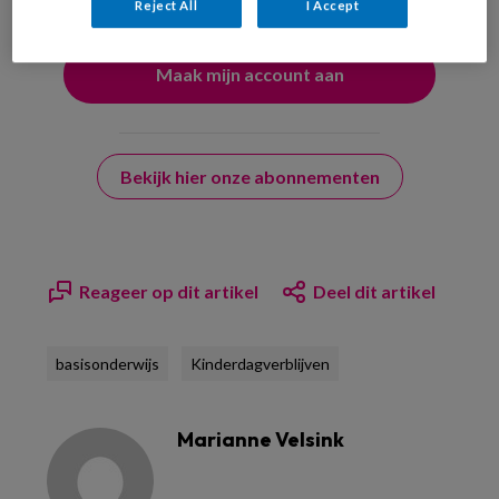
Reject All
I Accept
Bekijk hier onze abonnementen
Reageer op dit artikel
Deel dit artikel
basisonderwijs
Kinderdagverblijven
Marianne Velsink