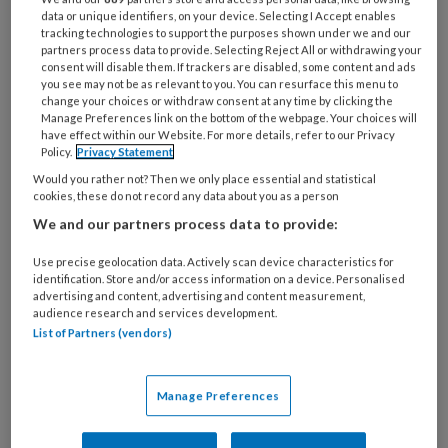
Bij
data or unique identifiers, on your device. Selecting I Accept enables
welke
tracking technologies to support the purposes shown under we and our
partners process data to provide. Selecting Reject All or withdrawing your
organisatie
consent will disable them. If trackers are disabled, some content and ads
werk
you see may not be as relevant to you. You can resurface this menu to
Untitled
Ontvang 2x per week de
je?
change your choices or withdraw consent at any time by clicking the
Manage Preferences link on the bottom of the webpage. Your choices will
KinderopvangTotaal nieuwsbrief
have effect within our Website. For more details, refer to our Privacy
Policy.
Privacy Statement
Ontvang iedere zondag het
Would you rather not? Then we only place essential and statistical
cookies, these do not record any data about you as a person
Management Kinderopvang
We and our partners process data to provide:
Weekoverzicht
Use precise geolocation data. Actively scan device characteristics for
Ja, ik geef toestemming voor e-mails
identification. Store and/or access information on a device. Personalised
advertising and content, advertising and content measurement,
van KinderopvangTotaal en
audience research and services development.
Springer Media B.V.
?
List of Partners (vendors)
Uw bovenstaande gegevens kunnen worden toegevoegd aan
Manage Preferences
uw profiel in overeenstemming met ons
privacy statement
.
?