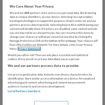
artikelen gratis per maand
We Care About Your Privacy
We and our
889
partners store and access personal data, like browsing
Al een account of abonnement?
Log dan in
data or unique identifiers, on your device. Selecting I Accept enables
tracking technologies to support the purposes shown under we and our
partners process data to provide. Selecting Reject All or withdrawing your
consent will disable them. If trackers are disabled, some content and ads
Wat
you see may not be as relevant to you. You can resurface this menu to
is
change your choices or withdraw consent at any time by clicking the
je
Manage Preferences link on the bottom of the webpage. Your choices will
have effect within our Website. For more details, refer to our Privacy
e-
Kies
Policy.
Privacy Statement
mailadres?
je
Would you rather not? Then we only place essential and statistical
*
*
wachtwoord*
*
cookies, these do not record any data about you as a person
We and our partners process data to provide:
Kies
je
Use precise geolocation data. Actively scan device characteristics for
functie
*
identification. Store and/or access information on a device. Personalised
advertising and content, advertising and content measurement,
Bij
audience research and services development.
welke
List of Partners (vendors)
organisatie
werk
Untitled