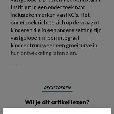
Instituut in een onderzoek naar
inclusiekenmerken van IKC’s. Het
onderzoek richtte zich op de vraag of
kinderen die in een andere setting zijn
vastgelopen, in een integraal
kindcentrum weer een groeicurve in
hun ontwikkeling laten zien.
Volgens
REGISTREREN
Wil je dit artikel lezen?
Maak gratis een account aan en lees 2