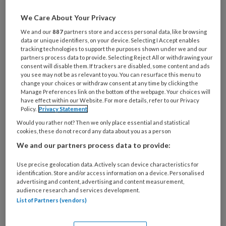
Al een account of abonnement?
Log dan in
We Care About Your Privacy
We and our
887
partners store and access personal data, like browsing
Wat
data or unique identifiers, on your device. Selecting I Accept enables
tracking technologies to support the purposes shown under we and our
is
partners process data to provide. Selecting Reject All or withdrawing your
je
consent will disable them. If trackers are disabled, some content and ads
e-
you see may not be as relevant to you. You can resurface this menu to
Kies
change your choices or withdraw consent at any time by clicking the
mailadres?
je
Manage Preferences link on the bottom of the webpage. Your choices will
*
*
have effect within our Website. For more details, refer to our Privacy
wachtwoord*
*
Policy.
Privacy Statement
Kies
Would you rather not? Then we only place essential and statistical
je
cookies, these do not record any data about you as a person
functie
*
We and our partners process data to provide:
Bij
Use precise geolocation data. Actively scan device characteristics for
welke
identification. Store and/or access information on a device. Personalised
advertising and content, advertising and content measurement,
organisatie
audience research and services development.
werk
Untitled
List of Partners (vendors)
Ontvang 2x per week de
je?
KinderopvangTotaal nieuwsbrief