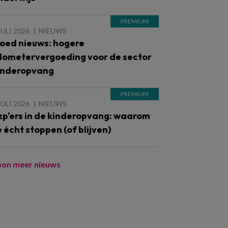
JULI 2026
NIEUWS
oed nieuws: hogere
ilometervergoeding voor de sector
inderopvang
JULI 2026
NIEUWS
zp’ers in de kinderopvang: waarom
e écht stoppen (of blijven)
oon meer nieuws