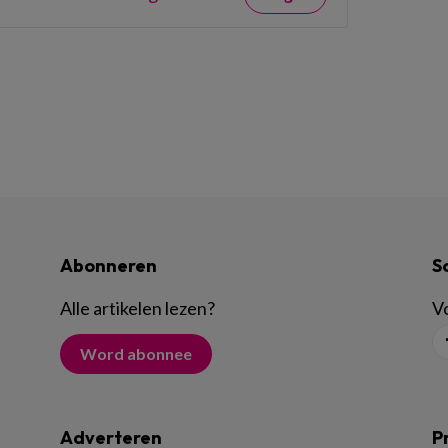
Abonneren
S
Alle artikelen lezen
?
Vo
Word abonnee
Adverteren
P