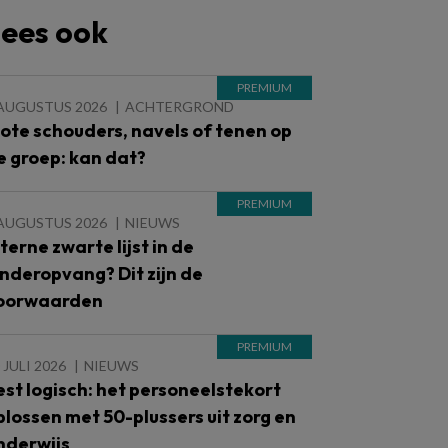
ees ook
 AUGUSTUS 2026
ACHTERGROND
lote schouders, navels of tenen op
e groep: kan dat?
 AUGUSTUS 2026
NIEUWS
nterne zwarte lijst in de
inderopvang? Dit zijn de
oorwaarden
 JULI 2026
NIEUWS
est logisch: het personeelstekort
plossen met 50-plussers uit zorg en
nderwijs