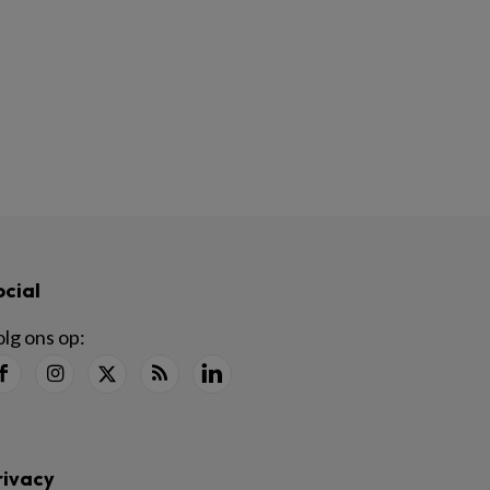
ocial
lg ons op:
rivacy