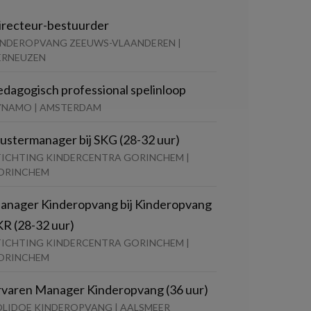
irecteur-bestuurder
INDEROPVANG ZEEUWS-VLAANDEREN |
ERNEUZEN
edagogisch professional spelinloop
YNAMO | AMSTERDAM
lustermanager bij SKG (28-32 uur)
TICHTING KINDERCENTRA GORINCHEM |
ORINCHEM
anager Kinderopvang bij Kinderopvang
KR (28-32 uur)
TICHTING KINDERCENTRA GORINCHEM |
ORINCHEM
rvaren Manager Kinderopvang (36 uur)
OLIDOE KINDEROPVANG | AALSMEER