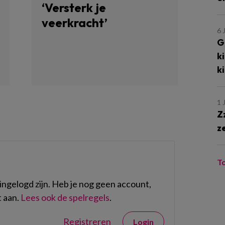
‘Versterk je
veerkracht’
6 
G
k
k
1 
Z
z
T
ngelogd zijn. Heb je nog geen account,
 aan.
Lees ook de spelregels
.
Registreren
Login