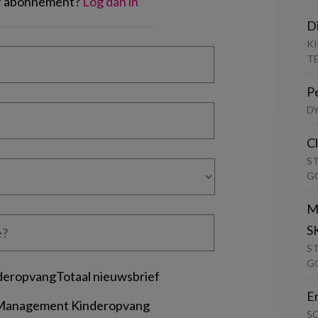
of abonnement?
Log dan in
D
K
T
P
D
C
S
G
M
S
S
G
deropvangTotaal nieuwsbrief
E
 Management Kinderopvang
S