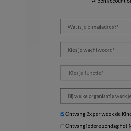
Al een account 
Wat
is
je
e-
Kies
mailadres?
je
*
*
wachtwoord*
*
Kies
je
functie
*
Bij
welke
organisatie
werk
Untitled
Ontvang 2x per week de Kin
je?
Ontvang iedere zondag het