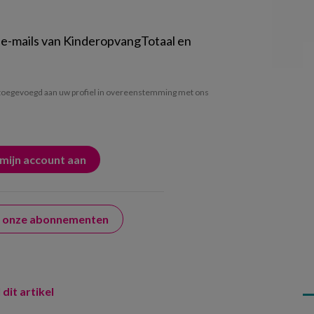
 e-mails van KinderopvangTotaal en
oegevoegd aan uw profiel in overeenstemming met ons
er onze abonnementen
 dit artikel