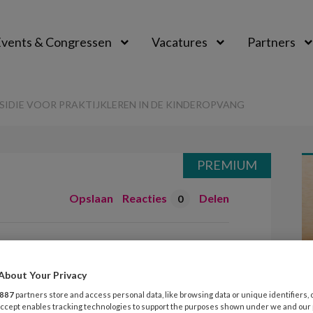
vents & Congressen
Vacatures
Partners
aal
SIDIE VOOR PRAKTIJKLEREN IN DE KINDEROPVANG
PREMIUM
Opslaan
Reacties
Delen
0
 SLIM-subsidie
ren in de
About Your Privacy
887
partners store and access personal data, like browsing data or unique identifiers, 
 Accept enables tracking technologies to support the purposes shown under we and our