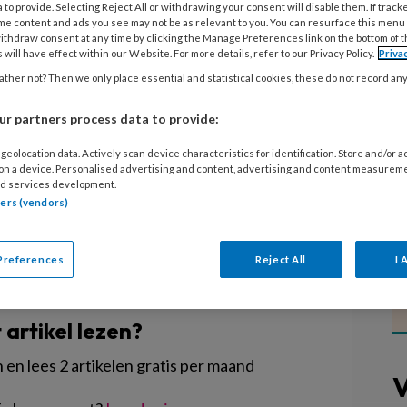
 to provide. Selecting Reject All or withdrawing your consent will disable them. If track
me content and ads you see may not be as relevant to you. You can resurface this menu
ithdraw consent at any time by clicking the Manage Preferences link on the bottom of 
ijven) leren en ontwikkelen? Houders
 will have effect within our Website. For more details, refer to our Privacy Policy.
Priva
organisaties en
ther not? Then we only place essential and statistical cookies, these do not record an
nen de kinderopvang kunnen per 1
r partners process data to provide:
idie aanvragen. Elke mkb-
anvraag indienen tot € 25.000,-.
geolocation data. Actively scan device characteristics for identification. Store and/or 
 on a device. Personalised advertising and content, advertising and content measurem
d services development.
tners (vendors)
Preferences
Reject All
I 
EGISTREREN
t artikel lezen?
en lees 2 artikelen gratis per maand
V