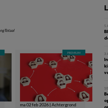
L
5
ngTotaal
B
d
3
I
k
v
10
B
o
ma 02 feb 2026 | Achtergrond
o