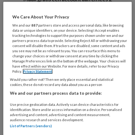
artikelen gratis per maand
We Care About Your Privacy
Al een account of abonnement?
Log dan in
We and our
887
partners store and access personal data, like browsing
data or unique identifiers, on your device. Selecting I Accept enables
tracking technologies to support the purposes shown under we and our
Wat
partners process data to provide. Selecting Reject All or withdrawing your
is
consent will disable them. If trackers are disabled, some content and ads
you see may not be as relevant to you. You can resurface this menu to
je
change your choices or withdraw consent at any time by clicking the
e-
Manage Preferences link on the bottom of the webpage. Your choices will
Kies
have effect within our Website. For more details, refer to our Privacy
mailadres?
je
Policy.
Privacy Statement
*
*
wachtwoord*
*
Would you rather not? Then we only place essential and statistical
cookies, these do not record any data about you as a person
Kies
We and our partners process data to provide:
je
functie
*
Use precise geolocation data. Actively scan device characteristics for
identification. Store and/or access information on a device. Personalised
Bij
advertising and content, advertising and content measurement,
welke
audience research and services development.
organisatie
List of Partners (vendors)
werk