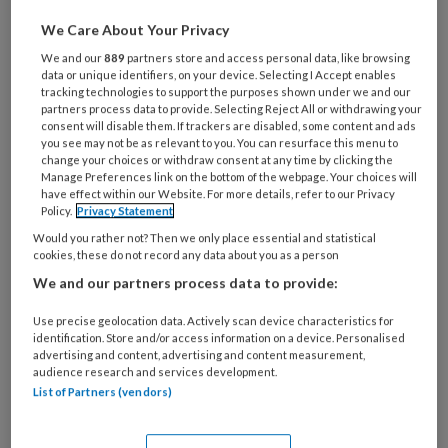
je
We Care About Your Privacy
e-
Kies
We and our
889
partners store and access personal data, like browsing
mailadres?
je
data or unique identifiers, on your device. Selecting I Accept enables
*
*
tracking technologies to support the purposes shown under we and our
wachtwoord*
*
partners process data to provide. Selecting Reject All or withdrawing your
consent will disable them. If trackers are disabled, some content and ads
Kies
you see may not be as relevant to you. You can resurface this menu to
je
change your choices or withdraw consent at any time by clicking the
functie
*
Manage Preferences link on the bottom of the webpage. Your choices will
have effect within our Website. For more details, refer to our Privacy
Bij
Policy.
Privacy Statement
welke
Would you rather not? Then we only place essential and statistical
organisatie
cookies, these do not record any data about you as a person
werk
We and our partners process data to provide:
Untitled
Ontvang 2x per week de
je?
KinderopvangTotaal nieuwsbrief
Use precise geolocation data. Actively scan device characteristics for
identification. Store and/or access information on a device. Personalised
advertising and content, advertising and content measurement,
Ontvang iedere zondag het
audience research and services development.
List of Partners (vendors)
Management Kinderopvang
Weekoverzicht