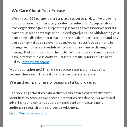
We Care About Your Privacy
Wat
We and our
887
partners store and access personal data, like browsing
is
data or unique identifiers, on your device. Selecting I Accept enables
je
tracking technologies to support the purposes shown under we and our
e-
partners process data to provide. Selecting Reject All or withdrawing your
Kies
consent will disable them. If trackers are disabled, some content and ads
mailadres?
je
you see may not be as relevant to you. You can resurface this menu to
*
*
change your choices or withdraw consent at any time by clicking the
wachtwoord*
*
Manage Preferences link on the bottom of the webpage. Your choices will
have effect within our Website. For more details, refer to our Privacy
Kies
Policy.
Privacy Statement
je
Would you rather not? Then we only place essential and statistical
functie
*
cookies, these do not record any data about you as a person
Bij
We and our partners process data to provide:
welke
Use precise geolocation data. Actively scan device characteristics for
organisatie
identification. Store and/or access information on a device. Personalised
werk
advertising and content, advertising and content measurement,
Untitled
Ontvang 2x per week de
je?
audience research and services development.
KinderopvangTotaal nieuwsbrief
List of Partners (vendors)