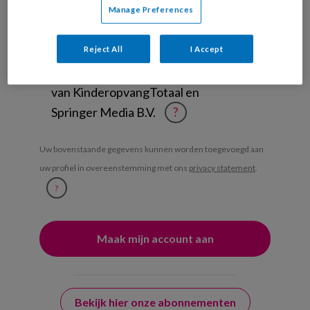
Ontvang iedere zondag het
Manage Preferences
Management Kinderopvang
Weekoverzicht
Reject All
I Accept
Ja, ik geef toestemming voor e-mails
van KinderopvangTotaal en
Springer Media B.V.
?
Uw bovenstaande gegevens kunnen worden toegevoegd aan
uw profiel in overeenstemming met ons
privacy statement
.
?
Bekijk hier onze abonnementen