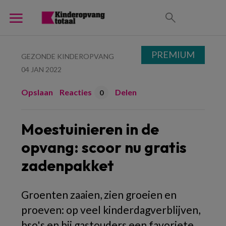
PREMIUM
GEZONDE KINDEROPVANG
04 JAN 2022
Opslaan
Reacties
Delen
0
Moestuinieren in de
opvang: scoor nu gratis
zadenpakket
Groenten zaaien, zien groeien en
proeven: op veel kinderdagverblijven,
bso's en bij gastouders een favoriete