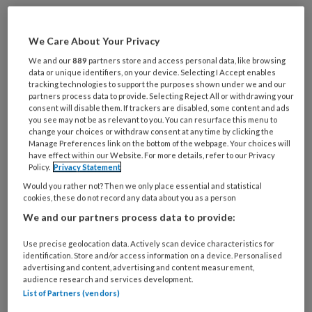
Wil je dit artikel lezen?
Maak gratis een account aan en lees 2
We Care About Your Privacy
artikelen gratis per maand
We and our
889
partners store and access personal data, like browsing
data or unique identifiers, on your device. Selecting I Accept enables
tracking technologies to support the purposes shown under we and our
Al een account of abonnement?
Log dan in
partners process data to provide. Selecting Reject All or withdrawing your
consent will disable them. If trackers are disabled, some content and ads
you see may not be as relevant to you. You can resurface this menu to
change your choices or withdraw consent at any time by clicking the
Wat
Manage Preferences link on the bottom of the webpage. Your choices will
is
have effect within our Website. For more details, refer to our Privacy
je
Policy.
Privacy Statement
e-
Would you rather not? Then we only place essential and statistical
Kies
mailadres?
cookies, these do not record any data about you as a person
je
*
*
We and our partners process data to provide:
wachtwoord*
*
Kies
Use precise geolocation data. Actively scan device characteristics for
identification. Store and/or access information on a device. Personalised
je
advertising and content, advertising and content measurement,
functie
*
audience research and services development.
List of Partners (vendors)
Bij