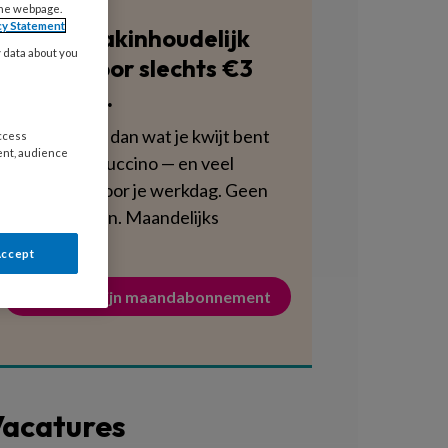
the webpage.
cy Statement
Blijf vakinhoudelijk
y data about you
scherp voor slechts €3
per week.
Dat is minder dan wat je kwijt bent
access
ent, audience
aan een cappuccino — en veel
voedzamer voor je werkdag. Geen
verplichtingen. Maandelijks
opzegbaar.
Accept
Activeer mijn maandabonnement
acatures