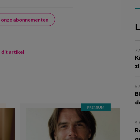
er onze abonnementen
L
7
 dit artikel
K
z
5
B
d
5
R
o