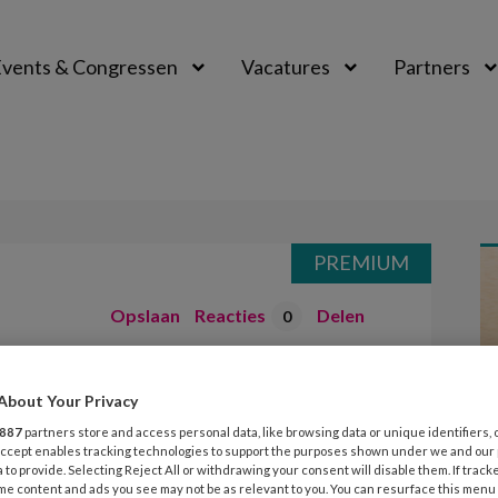
vents & Congressen
Vacatures
Partners
aal
PREMIUM
Opslaan
Reacties
Delen
0
 congres
About Your Privacy
887
partners store and access personal data, like browsing data or unique identifiers, 
 Accept enables tracking technologies to support the purposes shown under we and our
 to provide. Selecting Reject All or withdrawing your consent will disable them. If track
me content and ads you see may not be as relevant to you. You can resurface this menu