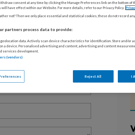
ithdraw consent at any time by clicking the Manage Preferences link on the bottom of 
 will have effect within our Website. For more details, refer to our Privacy Policy.
Priva
ther not? Then we only place essential and statistical cookies, these do not record an
EGISTREREN
r partners process data to provide:
t artikel lezen?
geolocation data. Actively scan device characteristics for identification. Store and/or 
en lees 2 artikelen gratis per maand
 on a device. Personalised advertising and content, advertising and content measurem
d services development.
tners (vendors)
of abonnement?
Log dan in
Preferences
Reject All
I 
V