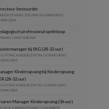
irecteur-bestuurder
INDEROPVANG ZEEUWS-VLAANDEREN |
ERNEUZEN
edagogisch professional spelinloop
YNAMO | AMSTERDAM
lustermanager bij SKG (28-32 uur)
TICHTING KINDERCENTRA GORINCHEM |
ORINCHEM
anager Kinderopvang bij Kinderopvang
KR (28-32 uur)
TICHTING KINDERCENTRA GORINCHEM |
ORINCHEM
rvaren Manager Kinderopvang (36 uur)
OLIDOE KINDEROPVANG | AALSMEER