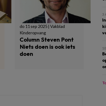
3
I
k
do 11 sep 2025 | Vakblad
v
Kinderopvang
Column Steven Pont
Niets doen is ook iets
10
doen
B
o
o
T