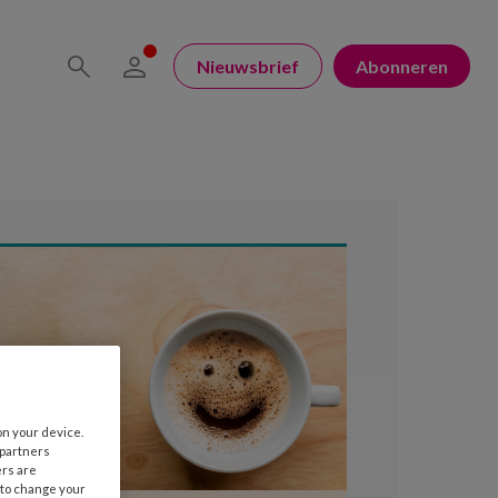
Nieuwsbrief
Abonneren
on your device.
 partners
ers are
 to change your