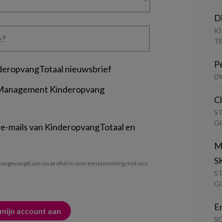
D
K
T
P
deropvangTotaal nieuwsbrief
D
 Management Kinderopvang
C
S
G
 e-mails van KinderopvangTotaal en
M
S
oegevoegd aan uw profiel in overeenstemming met ons
S
G
E
S