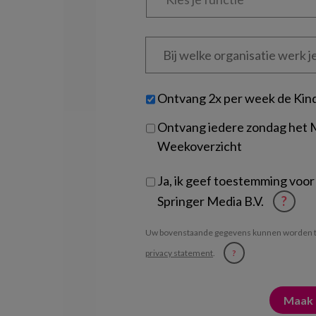
functie
*
Bij
welke
organisatie
werk
Untitled
Ontvang 2x per week de Kin
je?
Ontvang iedere zondag het
Weekoverzicht
Ja, ik geef toestemming voor
Springer Media B.V.
?
Uw bovenstaande gegevens kunnen worden t
privacy statement
.
?