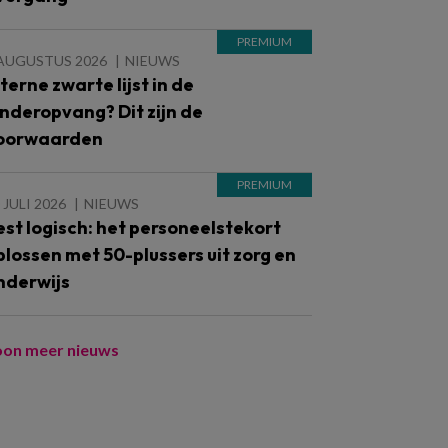
 AUGUSTUS 2026
NIEUWS
nterne zwarte lijst in de
inderopvang? Dit zijn de
oorwaarden
 JULI 2026
NIEUWS
est logisch: het personeelstekort
plossen met 50-plussers uit zorg en
nderwijs
oon meer nieuws