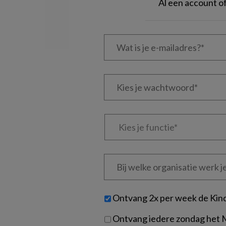
Al een account 
Wat
is
je
e-
Kies
mailadres?
je
*
*
wachtwoord*
*
Kies
je
functie
*
Bij
welke
organisatie
werk
Untitled
Ontvang 2x per week de Kin
je?
Ontvang iedere zondag het