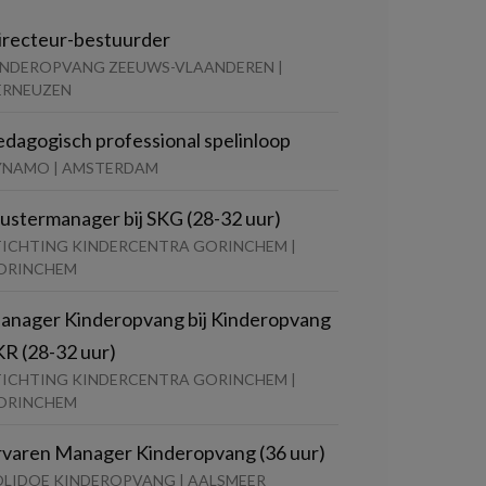
irecteur-bestuurder
INDEROPVANG ZEEUWS-VLAANDEREN |
ERNEUZEN
edagogisch professional spelinloop
YNAMO | AMSTERDAM
lustermanager bij SKG (28-32 uur)
TICHTING KINDERCENTRA GORINCHEM |
ORINCHEM
anager Kinderopvang bij Kinderopvang
KR (28-32 uur)
TICHTING KINDERCENTRA GORINCHEM |
ORINCHEM
rvaren Manager Kinderopvang (36 uur)
OLIDOE KINDEROPVANG | AALSMEER