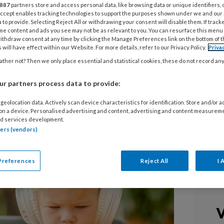
887
partners store and access personal data, like browsing data or unique identifiers, 
 Accept enables tracking technologies to support the purposes shown under we and our
 to provide. Selecting Reject All or withdrawing your consent will disable them. If track
r van start gegaan en ook dit jaar is
me content and ads you see may not be as relevant to you. You can resurface this menu
ar het mediagebruik onder kinderen.
ithdraw consent at any time by clicking the Manage Preferences link on the bottom of 
 will have effect within our Website. For more details, refer to our Privacy Policy.
Priva
ediagebruik onder kinderen neemt
ther not? Then we only place essential and statistical cookies, these do not record an
esteden jonge kinderen tot en met 6
digitale media.
r partners process data to provide:
geolocation data. Actively scan device characteristics for identification. Store and/or 
 on a device. Personalised advertising and content, advertising and content measurem
d services development.
tners (vendors)
Preferences
Reject All
I 
V