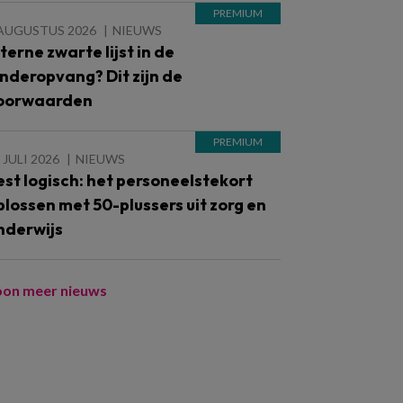
 AUGUSTUS 2026
NIEUWS
nterne zwarte lijst in de
inderopvang? Dit zijn de
oorwaarden
 JULI 2026
NIEUWS
est logisch: het personeelstekort
plossen met 50-plussers uit zorg en
nderwijs
oon meer nieuws