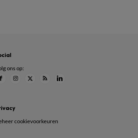
ocial
lg ons op:
rivacy
eheer cookievoorkeuren