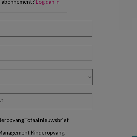
of abonnement?
Log dan in
deropvangTotaal nieuwsbrief
 Management Kinderopvang