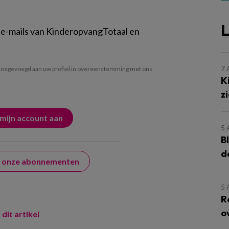
L
 e-mails van KinderopvangTotaal en
7
oegevoegd aan uw profiel in overeenstemming met ons
K
z
5
B
d
er onze abonnementen
5
R
o
 dit artikel