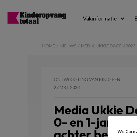
Vakinformatie
E
Kinderopvangtot
HOME
NIEUWS
MEDIA UKKIE DAGEN 2023: 
ONTWIKKELING VAN KINDEREN
27 MRT 2023
Media Ukkie D
0- en 1-jarigen
achter beelds
We Care 