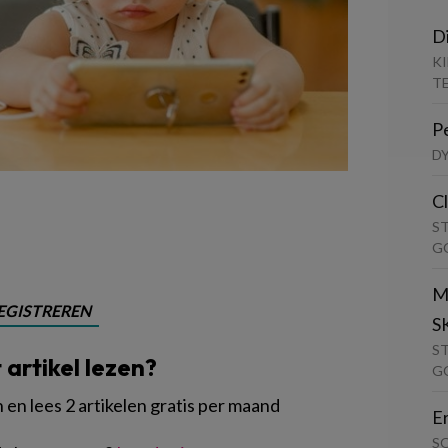
D
K
T
P
D
C
S
G
M
EGISTREREN
S
S
t artikel lezen?
G
en lees 2 artikelen gratis per maand
E
S