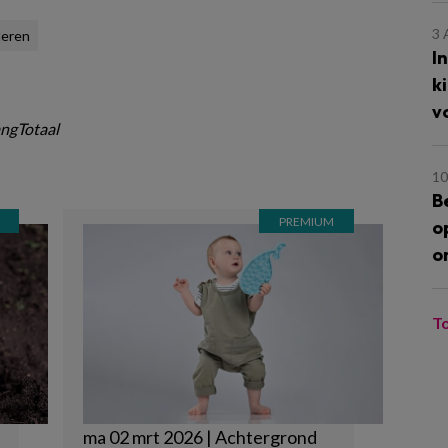
3
deren
I
k
v
ngTotaal
10
B
o
o
T
ma 02 mrt 2026 | Achtergrond