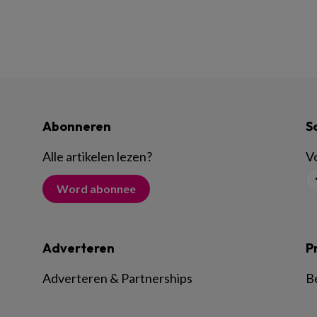
Abonneren
S
Alle artikelen lezen
?
Vo
Word abonnee
Adverteren
P
Adverteren & Partnerships
B