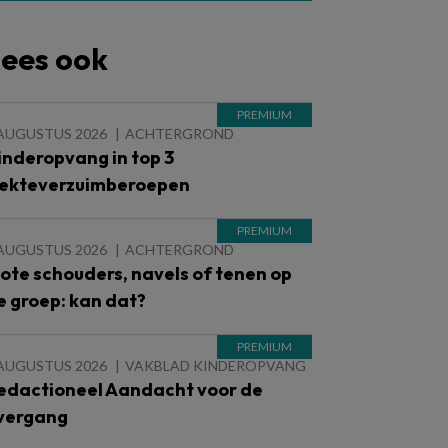
ees ook
 AUGUSTUS 2026
ACHTERGROND
inderopvang in top 3
iekteverzuimberoepen
 AUGUSTUS 2026
ACHTERGROND
lote schouders, navels of tenen op
e groep: kan dat?
 AUGUSTUS 2026
VAKBLAD KINDEROPVANG
edactioneel Aandacht voor de
vergang