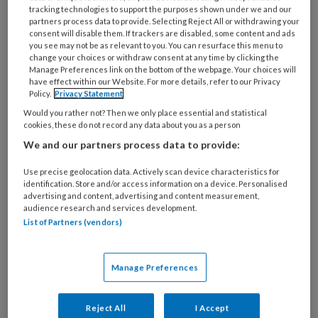
gezonde voeding, groepsmanagement en
tracking technologies to support the purposes shown under we and our
ouderbetrokkenheid.
partners process data to provide. Selecting Reject All or withdrawing your
consent will disable them. If trackers are disabled, some content and ads
you see may not be as relevant to you. You can resurface this menu to
change your choices or withdraw consent at any time by clicking the
Redactioneel Kleine
Manage Preferences link on the bottom of the webpage. Your choices will
have effect within our Website. For more details, refer to our Privacy
ondernemer in
Policy.
Privacy Statement
Would you rather not? Then we only place essential and statistical
zwaar weer
cookies, these do not record any data about you as a person
We and our partners process data to provide:
‘Alweer een ondernemer van een kleinschalige
Use precise geolocation data. Actively scan device characteristics for
kinderopvang die ermee stopt.' Het is de titel van
identification. Store and/or access information on a device. Personalised
advertising and content, advertising and content measurement,
een gastblog van BVOK-voorzitter Natascha van der
audience research and services development.
Post die we publiceerden op KinderopvangTotaal.
List of Partners (vendors)
De blog werd bijzonder vaak gelezen en op onze
social mediakanalen regende het reacties.
Manage Preferences
Covermodel Vijf
Reject All
I Accept