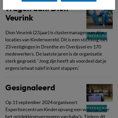
vragen aan: Dion
Veurink
Dion Veurink (23 jaar) is clustermanager van drie
locaties van Kinderwereld. Dit is een stichting met
23 vestigingen in Drenthe en Overijssel en 170
medewerkers. De laatste jaren is de organisatie
sterk gegroeid. ‘Jong zijn heeft als voordeel dat je
ergens ietwat naïef in kunt stappen.'
Gesignaleerd
Op 11 september 2024 organiseert
Expertisecentrum Kinderopvang een webinar over
het ontdekkingsvermogen van baby's. Tijdens dit