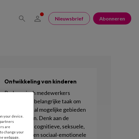
Nieuwsbrief
Abonneren
Ontwikkeling van kinderen
Pedagogisch medewerkers
hebben een belangrijke taak om
kinderen op al mogelijke gebieden
on your device.
te stimuleren. Denk aan de
 partners
motorische, cognitieve, seksuele,
ers are
 to change your
lichamelijke en sociaal-emotionele
the webpage.