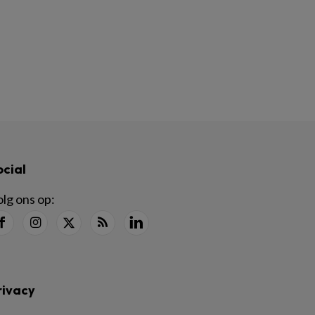
ocial
lg ons op:
rivacy