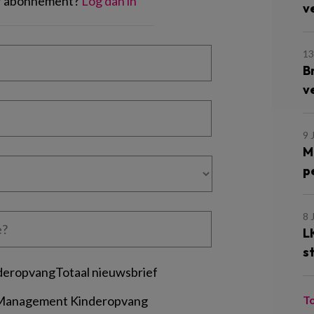
of abonnement?
Log dan in
v
13
B
v
9 
M
p
8 
L
s
deropvangTotaal nieuwsbrief
 Management Kinderopvang
T