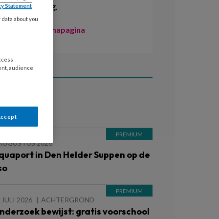
ontwikkeling.
cy Statement
y data about you
Naar de themapagina
access
ent, audience
ees ook
Accept
 AUGUSTUS 2026
quaport in Den Helder Suppen op de
so
 JULI 2026
ACHTERGROND
nderzoek bewijst: gratis voorschool