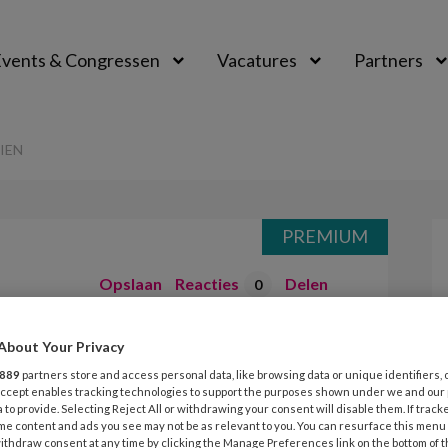
vents & Congressen
Vacatures
Partners
aal
IEN
PREMIUM
Opslaan
Reacties
Delen
0
ers zich echt
About Your Privacy
889
partners store and access personal data, like browsing data or unique identifiers, 
 Accept enables tracking technologies to support the purposes shown under we and our
 to provide. Selecting Reject All or withdrawing your consent will disable them. If track
me content and ads you see may not be as relevant to you. You can resurface this menu
ithdraw consent at any time by clicking the Manage Preferences link on the bottom of 