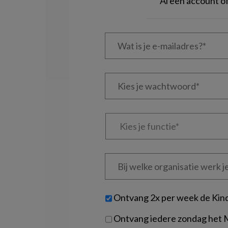
Al een account 
Wat
is
je
e-
Kies
mailadres?
je
*
*
wachtwoord*
*
Kies
je
functie
*
Bij
welke
organisatie
werk
Untitled
Ontvang 2x per week de Kin
je?
Ontvang iedere zondag het