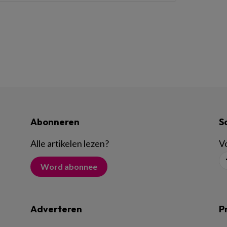
Abonneren
S
Alle artikelen lezen
?
Vo
Word abonnee
Adverteren
P