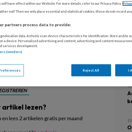
 steeds meer bso’s door: de kinderen
 will have effect within our Website. For more details, refer to our Privacy Policy.
Priva
keuzes voor activiteiten en
ther not? Then we only place essential and statistical cookies, these do not record an
se gang van zaken. Maar bij
r partners process data to provide:
 wordt het veel minder toegepast,
geolocation data. Actively scan device characteristics for identification. Store and/or 
inderen ook van belang is dat hun
 on a device. Personalised advertising and content, advertising and content measurem
d services development.
tners (vendors)
L
Preferences
Reject All
I 
5
EGISTREREN
A
b
t artikel lezen?
en lees 2 artikelen gratis per maand
15
O