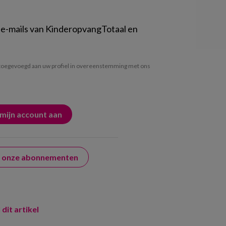
 e-mails van KinderopvangTotaal en
oegevoegd aan uw profiel in overeenstemming met ons
er onze abonnementen
 dit artikel