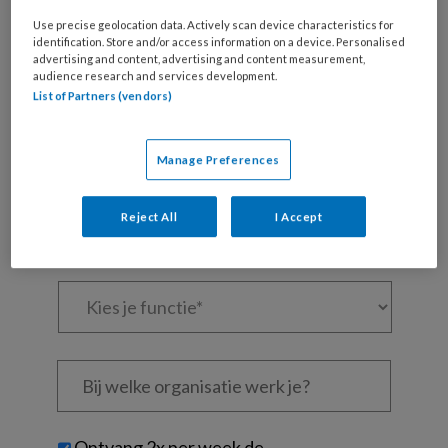
artikelen gratis per maand
Use precise geolocation data. Actively scan device characteristics for
identification. Store and/or access information on a device. Personalised
Al een account of abonnement?
Log dan in
advertising and content, advertising and content measurement,
audience research and services development.
List of Partners (vendors)
Wat
is
Manage Preferences
je
e-
Kies
mailadres?
Reject All
I Accept
je
*
*
wachtwoord*
*
Kies
je
functie
*
Bij
welke
organisatie
werk
Untitled
Ontvang 2x per week de