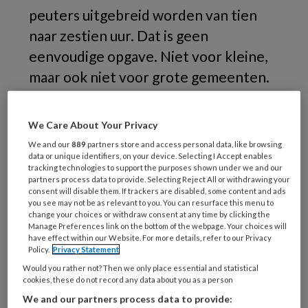
peuters uitgebreid worden van tien
naar zestien uur. Dat is geen
eenvoudige opgave. Niet voor kleine,
maar ook niet voor grote gemeenten.
Daar komt bij dat de harmonisatie niet
altijd heeft bijgedragen aan een groter
We Care About Your Privacy
bereik van de doelgroep.
We and our
889
partners store and access personal data, like browsing
data or unique identifiers, on your device. Selecting I Accept enables
tracking technologies to support the purposes shown under we and our
Er
partners process data to provide. Selecting Reject All or withdrawing your
consent will disable them. If trackers are disabled, some content and ads
you see may not be as relevant to you. You can resurface this menu to
change your choices or withdraw consent at any time by clicking the
Manage Preferences link on the bottom of the webpage. Your choices will
REGISTREREN
have effect within our Website. For more details, refer to our Privacy
Policy.
Privacy Statement
Wil je dit artikel lezen?
Would you rather not? Then we only place essential and statistical
cookies, these do not record any data about you as a person
Maak gratis een account aan en lees 2
We and our partners process data to provide: