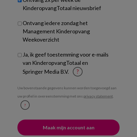
je?
KinderopvangTotaal nieuwsbrief
Ontvang iedere zondag het
Management Kinderopvang
Weekoverzicht
Ja, ik geef toestemming voor e-mails
van KinderopvangTotaal en
Springer Media B.V.
?
Uw bovenstaande gegevens kunnen worden toegevoegd aan
uw profiel in overeenstemming met ons
privacy statement
.
?