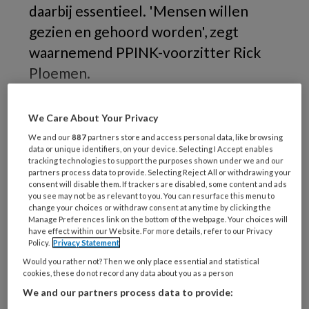
daarbij essentieel. 'Mensen willen
gezien en gehoord worden', zegt
waarnemend PPINK-voorzitter Rick
Ploemen.
Wie
We Care About Your Privacy
We and our
887
partners store and access personal data, like browsing
data or unique identifiers, on your device. Selecting I Accept enables
tracking technologies to support the purposes shown under we and our
REGISTREREN
partners process data to provide. Selecting Reject All or withdrawing your
consent will disable them. If trackers are disabled, some content and ads
you see may not be as relevant to you. You can resurface this menu to
Wil je dit artikel lezen?
change your choices or withdraw consent at any time by clicking the
Manage Preferences link on the bottom of the webpage. Your choices will
Maak gratis een account aan en lees 2
have effect within our Website. For more details, refer to our Privacy
Policy.
Privacy Statement
artikelen gratis per maand
Would you rather not? Then we only place essential and statistical
cookies, these do not record any data about you as a person
Al een account of abonnement?
Log dan in
We and our partners process data to provide: