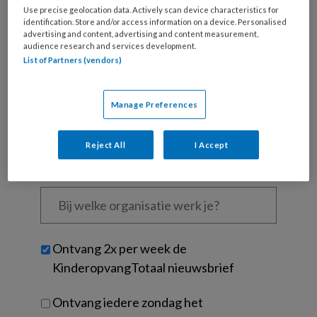
Use precise geolocation data. Actively scan device characteristics for
Wat
identification. Store and/or access information on a device. Personalised
is
advertising and content, advertising and content measurement,
audience research and services development.
je
List of Partners (vendors)
e-
Kies
mailadres?
je
*
*
wachtwoord*
*
Manage Preferences
Kies
je
Reject All
I Accept
functie
*
Bij
welke
organisatie
werk
Untitled
Ontvang 2x per week de
je?
KinderopvangTotaal nieuwsbrief
Ontvang iedere zondag het