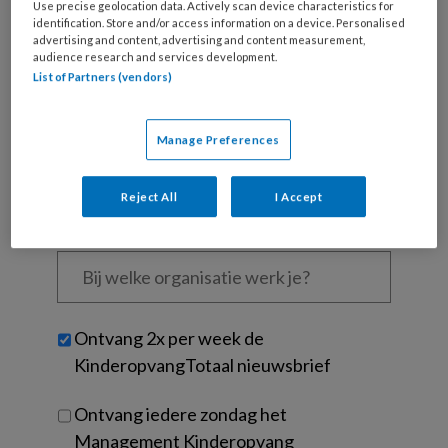
Use precise geolocation data. Actively scan device characteristics for
Wat
identification. Store and/or access information on a device. Personalised
is
advertising and content, advertising and content measurement,
je
audience research and services development.
List of Partners (vendors)
e-
Kies
mailadres?
je
*
*
wachtwoord*
*
Manage Preferences
Kies
je
Reject All
I Accept
functie
*
Bij
welke
organisatie
werk
Untitled
Ontvang 2x per week de
je?
KinderopvangTotaal nieuwsbrief
Ontvang iedere zondag het
Management Kinderopvang