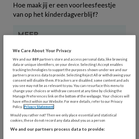
Hoe maak jij er een voorleesfeestje
van op het kinderdagverblijf?
MEER
We Care About Your Privacy
We and our
889
partners store and access personal data, like browsing
data or unique identifiers, on your device. Selecting I Accept enables
tracking technologies to support the purposes shown under we and our
REGISTREREN
partners process data to provide. Selecting Reject All or withdrawing your
consent will disable them. If trackers are disabled, some content and ads
you see may not be as relevant to you. You can resurface this menu to
Wil je dit artikel lezen?
change your choices or withdraw consent at any time by clicking the
Manage Preferences link on the bottom of the webpage. Your choices will
Maak gratis een account aan en lees 2
have effect within our Website. For more details, refer to our Privacy
Policy.
Privacy Statement
artikelen gratis per maand
Would you rather not? Then we only place essential and statistical
cookies, these do not record any data about you as a person
Al een account of abonnement?
Log dan in
We and our partners process data to provide: