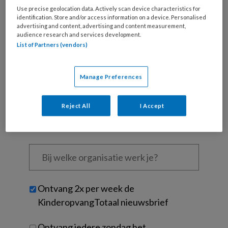
Use precise geolocation data. Actively scan device characteristics for
identification. Store and/or access information on a device. Personalised
Wat
advertising and content, advertising and content measurement,
is
audience research and services development.
je
List of Partners (vendors)
e-
Kies
mailadres?
je
Manage Preferences
*
*
wachtwoord*
*
Kies
Reject All
I Accept
je
functie
*
Bij
welke
organisatie
werk
Untitled
Ontvang 2x per week de
je?
KinderopvangTotaal nieuwsbrief
Ontvang iedere zondag het