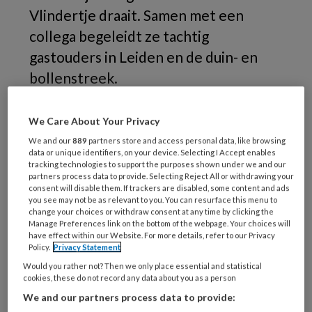
Vlindertje draait. Samen met een
collega begeleidt ze tachtig
gastouders in Leiden en de duin- en
bollenstreek.
1.
We Care About Your Privacy
We and our
889
partners store and access personal data, like browsing
data or unique identifiers, on your device. Selecting I Accept enables
tracking technologies to support the purposes shown under we and our
partners process data to provide. Selecting Reject All or withdrawing your
REGISTREREN
consent will disable them. If trackers are disabled, some content and ads
you see may not be as relevant to you. You can resurface this menu to
change your choices or withdraw consent at any time by clicking the
Wil je dit artikel lezen?
Manage Preferences link on the bottom of the webpage. Your choices will
have effect within our Website. For more details, refer to our Privacy
Maak gratis een account aan en lees 2
Policy.
Privacy Statement
artikelen gratis per maand
Would you rather not? Then we only place essential and statistical
cookies, these do not record any data about you as a person
We and our partners process data to provide:
Al een account of abonnement?
Log dan in