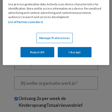
Al een account of abonnement?
Log dan in
Use precise geolocation data. Actively scan device characteristics for
identification. Store and/or access information on a device. Personalised
advertising and content, advertising and content measurement,
Wat
audience research and services development.
is
List of Partners (vendors)
je
e-
Kies
Manage Preferences
mailadres?
je
*
*
wachtwoord*
*
Reject All
I Accept
Kies
je
functie
*
Bij
welke
organisatie
werk
Untitled
Ontvang 2x per week de
je?
KinderopvangTotaal nieuwsbrief