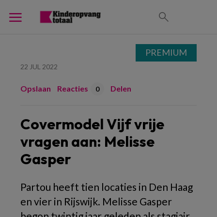
PREMIUM
22 JUL 2022
Opslaan
Reacties
Delen
0
Covermodel Vijf vrije
vragen aan: Melisse
Gasper
Partou heeft tien locaties in Den Haag
en vier in Rijswijk. Melisse Gasper
begon twintig jaar geleden als stagiair,