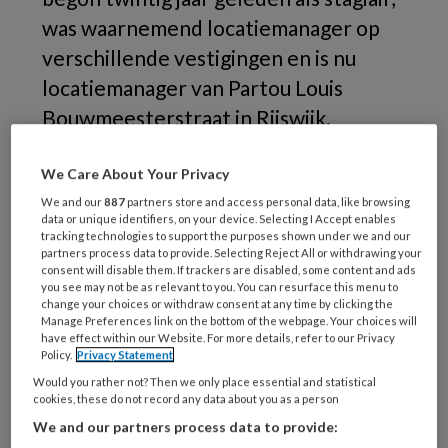
was waarnemend locatiemanager op
verschillende vestigingen en is nu
locatiemanager van Partou Louis
Bouwmeesterstraat in Rijswijk.
'Doorstromers moet je koesteren.'
We Care About Your Privacy
We and our
887
partners store and access personal data, like browsing
data or unique identifiers, on your device. Selecting I Accept enables
tracking technologies to support the purposes shown under we and our
partners process data to provide. Selecting Reject All or withdrawing your
consent will disable them. If trackers are disabled, some content and ads
REGISTREREN
you see may not be as relevant to you. You can resurface this menu to
change your choices or withdraw consent at any time by clicking the
Manage Preferences link on the bottom of the webpage. Your choices will
Wil je dit artikel lezen?
have effect within our Website. For more details, refer to our Privacy
Policy.
Privacy Statement
Maak gratis een account aan en lees 2
Would you rather not? Then we only place essential and statistical
cookies, these do not record any data about you as a person
artikelen gratis per maand
We and our partners process data to provide: