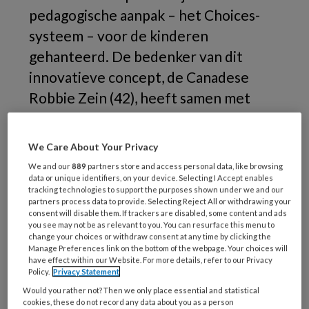
pedagogische aanpak – het Choices-
systeem – voor de kinderen
gehanteerd. De bedenker van dit
innovatieve concept, de Canadese
Robbie Zein (42), heeft samen met
haar man Jan van der Meijden een
organisatie met 150 medewerkers en
We Care About Your Privacy
vier kinderdagverblijven, vijf bso’s en
We and our
889
partners store and access personal data, like browsing
twee peuterspeelzalen in Den Haag en
data or unique identifiers, on your device. Selecting I Accept enables
tracking technologies to support the purposes shown under we and our
omgeving.
partners process data to provide. Selecting Reject All or withdrawing your
consent will disable them. If trackers are disabled, some content and ads
you see may not be as relevant to you. You can resurface this menu to
Hoe
change your choices or withdraw consent at any time by clicking the
Manage Preferences link on the bottom of the webpage. Your choices will
have effect within our Website. For more details, refer to our Privacy
Policy.
Privacy Statement
Would you rather not? Then we only place essential and statistical
cookies, these do not record any data about you as a person
REGISTREREN