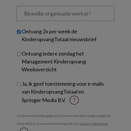
Bij
welke
organisatie
werk
Untitled
Ontvang 2x per week de
je?
KinderopvangTotaal nieuwsbrief
Ontvang iedere zondag het
Management Kinderopvang
Weekoverzicht
Ja, ik geef toestemming voor e-mails
van KinderopvangTotaal en
Springer Media B.V.
?
Uw bovenstaande gegevens kunnen worden toegevoegd aan
uw profiel in overeenstemming met ons
privacy statement
.