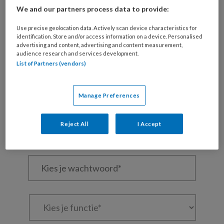
We and our partners process data to provide:
Wil je dit artikel lezen?
Use precise geolocation data. Actively scan device characteristics for
identification. Store and/or access information on a device. Personalised
Maak gratis een account aan en lees 2
advertising and content, advertising and content measurement,
audience research and services development.
artikelen gratis per maand
List of Partners (vendors)
Al een account of abonnement?
Log dan in
Manage Preferences
Wat
Reject All
I Accept
is
je
e-
Kies
mailadres?
je
*
*
wachtwoord*
*
Kies
je
functie
*