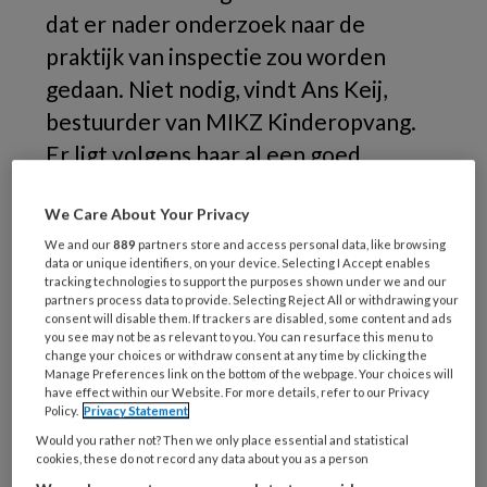
dat er nader onderzoek naar de
praktijk van inspectie zou worden
gedaan. Niet nodig, vindt Ans Keij,
bestuurder van MIKZ Kinderopvang.
Er ligt volgens haar al een goed
rapport uit 2012 dat richtingen
We Care About Your Privacy
aangeeft voor verbeteringen.
We and our
889
partners store and access personal data, like browsing
data or unique identifiers, on your device. Selecting I Accept enables
In
tracking technologies to support the purposes shown under we and our
partners process data to provide. Selecting Reject All or withdrawing your
consent will disable them. If trackers are disabled, some content and ads
you see may not be as relevant to you. You can resurface this menu to
change your choices or withdraw consent at any time by clicking the
REGISTREREN
Manage Preferences link on the bottom of the webpage. Your choices will
have effect within our Website. For more details, refer to our Privacy
Policy.
Privacy Statement
Wil je dit artikel lezen?
Would you rather not? Then we only place essential and statistical
cookies, these do not record any data about you as a person
Maak gratis een account aan en lees 2