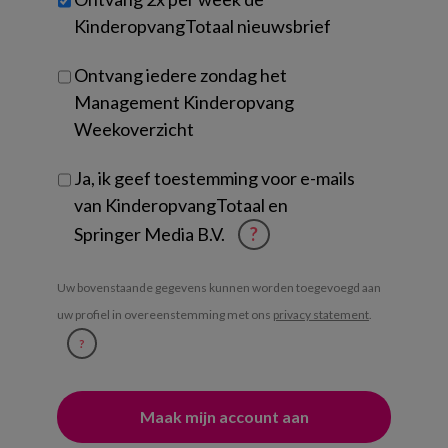
je?
KinderopvangTotaal nieuwsbrief
Ontvang iedere zondag het
Management Kinderopvang
Weekoverzicht
Ja, ik geef toestemming voor e-mails
van KinderopvangTotaal en
Springer Media B.V.
?
Uw bovenstaande gegevens kunnen worden toegevoegd aan
uw profiel in overeenstemming met ons
privacy statement
.
?