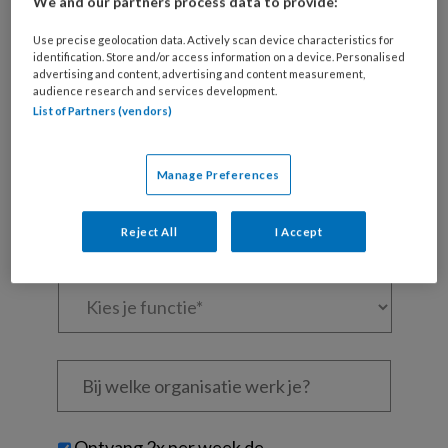
We and our partners process data to provide:
artikelen gratis per maand
Use precise geolocation data. Actively scan device characteristics for
Al een account of abonnement?
Log dan in
identification. Store and/or access information on a device. Personalised
advertising and content, advertising and content measurement,
audience research and services development.
List of Partners (vendors)
Wat
is
je
Manage Preferences
e-
Kies
mailadres?
je
Reject All
I Accept
*
*
wachtwoord*
*
Kies
je
functie
*
Bij
welke
organisatie
werk
Untitled
Ontvang 2x per week de