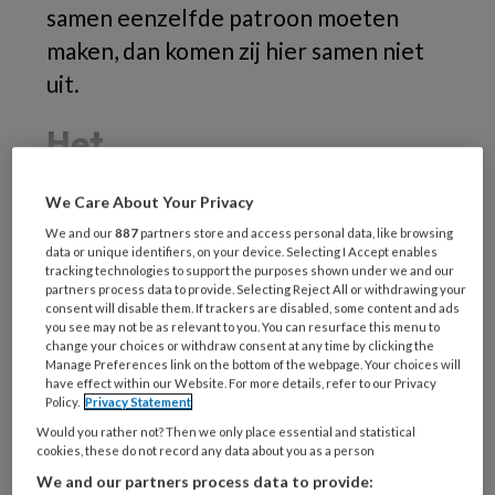
samen eenzelfde patroon moeten
maken, dan komen zij hier samen niet
uit.
Het
We Care About Your Privacy
We and our
887
partners store and access personal data, like browsing
REGISTREREN
data or unique identifiers, on your device. Selecting I Accept enables
tracking technologies to support the purposes shown under we and our
partners process data to provide. Selecting Reject All or withdrawing your
Wil je dit artikel lezen?
consent will disable them. If trackers are disabled, some content and ads
you see may not be as relevant to you. You can resurface this menu to
change your choices or withdraw consent at any time by clicking the
Maak gratis een account aan en lees 2
Manage Preferences link on the bottom of the webpage. Your choices will
have effect within our Website. For more details, refer to our Privacy
artikelen gratis per maand
Policy.
Privacy Statement
Would you rather not? Then we only place essential and statistical
Al een account of abonnement?
Log dan in
cookies, these do not record any data about you as a person
We and our partners process data to provide: