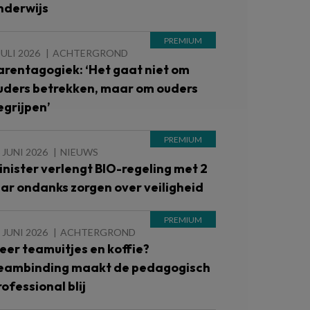
nderwijs
JULI 2026
ACHTERGROND
arentagogiek: ‘Het gaat niet om
uders betrekken, maar om ouders
egrijpen’
 JUNI 2026
NIEUWS
inister verlengt BIO-regeling met 2
aar ondanks zorgen over veiligheid
 JUNI 2026
ACHTERGROND
eer teamuitjes en koffie?
eambinding maakt de pedagogisch
rofessional blij