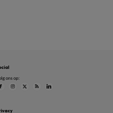
ocial
lg ons op:
rivacy