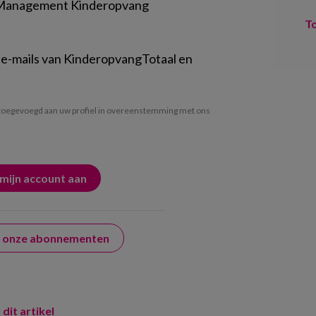
 Management Kinderopvang
T
 e-mails van KinderopvangTotaal en
oegevoegd aan uw profiel in overeenstemming met ons
er onze abonnementen
 dit artikel