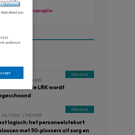
cy Statement
Naar de themapagina
y data about you
access
ent, audience
ees ook
Accept
 JULI 2026
NIEUWS
et vernieuwde LRK wordt
pgeschoond
 JULI 2026
NIEUWS
est logisch: het personeelstekort
plossen met 50-plussers uit zorg en