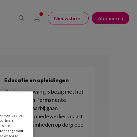
Nieuwsbrief
Abonneren
Educatie en opleidingen
De kinderopvang is bezig met het
invoeren van Permanente
Educatie. Daarbij gaan
pedagogisch medewerkers naast
on your device.
 partners
hun werkzaamheden op de groep
ers are
 to change your
bijleren.
the webpage.