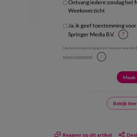
Ontvang iedere zondag het
Weekoverzicht
Ja, ik geef toestemming voor
Springer Media B.V.
?
Uw bovenstaande gegevens kunnen worden t
privacy statement
.
?
Bekijk hi
Reageer op dit artikel
Deel