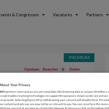
vents & Congressen
Vacatures
Partners
aal
PREMIUM
Opslaan
Reacties
Delen
0
 jongens!
About Your Privacy
889
partners store and access personal data, like browsing data or unique identifiers, 
 Accept enables tracking technologies to support the purposes shown under we and our
 to provide. Selecting Reject All or withdrawing your consent will disable them. If track
zitten, gaan klieren en continu met
me content and ads you see may not be as relevant to you. You can resurface this menu
ithdraw consent at any time by clicking the Manage Preferences link on the bottom of 