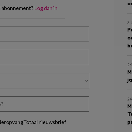
o
of abonnement?
Log dan in
3 
P
o
b
26
M
j
24
M
T
p
deropvangTotaal nieuwsbrief