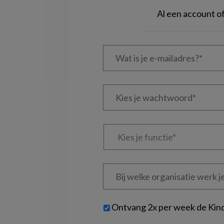
Al een account 
Wat
is
je
e-
Kies
mailadres?
je
*
*
wachtwoord*
*
Kies
je
functie
*
Bij
welke
organisatie
werk
Untitled
Ontvang 2x per week de Kin
je?