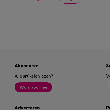
Abonneren
S
Alle artikelen lezen
?
Vo
Word abonnee
Adverteren
P