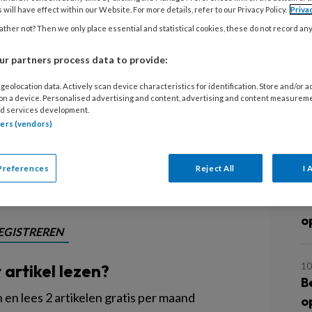
 als pedagogisch medewerker maar de
 will have effect within our Website. For more details, refer to our Privacy Policy.
Priva
doen, blijf zitten, houd daarmee op.’
ther not? Then we only place essential and statistical cookies, these do not record an
dig, zegt Yoran Blom (30),
r partners process data to provide:
g Mundo in Schiedam. Hij heeft samen
 het initiatief Tjonge jonge Jongens
geolocation data. Actively scan device characteristics for identification. Store and/or 
 on a device. Personalised advertising and content, advertising and content measurem
jke collega’s de mogelijkheid bieden
d services development.
bril.’
tners (vendors)
L
Preferences
Reject All
I 
10
H
o
EGISTREREN
10
t artikel lezen?
B
en lees 2 artikelen gratis per maand
o